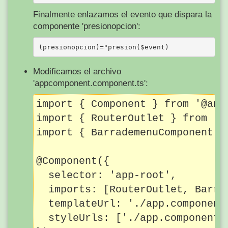
Finalmente enlazamos el evento que dispara la
componente 'presionopcion':
Modificamos el archivo
'appcomponent.component.ts':
import { Component } from '@angu
import { RouterOutlet } from '@a
import { BarrademenuComponent }
@Component({

  selector: 'app-root',

  imports: [RouterOutlet, Barrad
  templateUrl: './app.component.
  styleUrls: ['./app.component.c