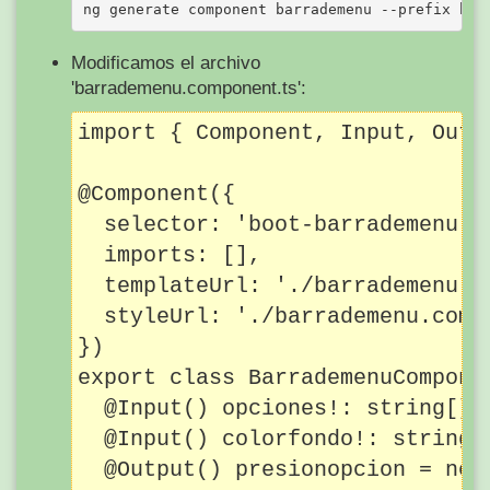
Modificamos el archivo
'barrademenu.component.ts':
import { Component, Input, Outp
@Component({

  selector: 'boot-barrademenu',

  imports: [],

  templateUrl: './barrademenu.co
  styleUrl: './barrademenu.compo
})

export class BarrademenuComponen
  @Input() opciones!: string[];

  @Input() colorfondo!: string;

  @Output() presionopcion = new 