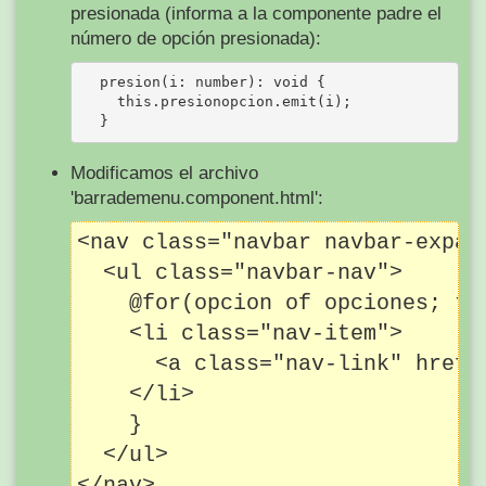
presionada (informa a la componente padre el
número de opción presionada):
  presion(i: number): void {

    this.presionopcion.emit(i);

Modificamos el archivo
'barrademenu.component.html':
<nav class="navbar navbar-expan
  <ul class="navbar-nav">

    @for(opcion of opciones; tra
    <li class="nav-item">

      <a class="nav-link" href=
    </li>

    }

  </ul>
