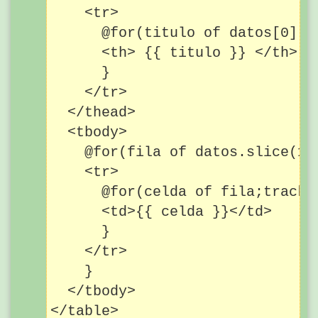
    <tr>

      @for(titulo of datos[0]; t
      <th> {{ titulo }} </th>

      }

    </tr>

  </thead>

  <tbody>

    @for(fila of datos.slice(1);
    <tr>

      @for(celda of fila;track c
      <td>{{ celda }}</td>

      }

    </tr>

    }

  </tbody>
