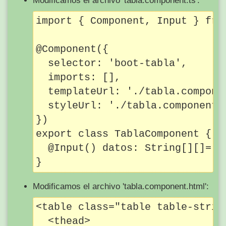
Modificamos el archivo 'tabla.component.ts':
import { Component, Input } from
@Component({

  selector: 'boot-tabla',

  imports: [],

  templateUrl: './tabla.componen
  styleUrl: './tabla.component.c
})

export class TablaComponent {

  @Input() datos: String[][]=[];
Modificamos el archivo 'tabla.component.html':
<table class="table table-stripe
  <thead>
