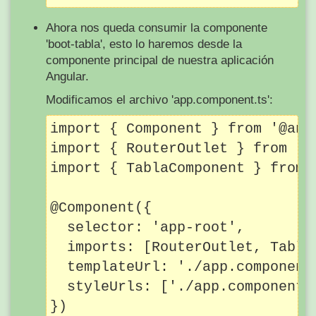
Ahora nos queda consumir la componente
'boot-tabla', esto lo haremos desde la
componente principal de nuestra aplicación
Angular.
Modificamos el archivo 'app.component.ts':
import { Component } from '@angu
import { RouterOutlet } from '@a
import { TablaComponent } from 
@Component({

  selector: 'app-root',

  imports: [RouterOutlet, TablaC
  templateUrl: './app.component.
  styleUrls: ['./app.component.c
})
