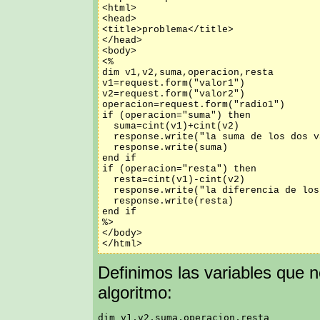
<html>

<head>

<title>problema</title>

</head>

<body>

<%

dim v1,v2,suma,operacion,resta

v1=request.form("valor1")

v2=request.form("valor2")

operacion=request.form("radio1")

if (operacion="suma") then

  suma=cint(v1)+cint(v2)

  response.write("la suma de los dos v
  response.write(suma)

end if

if (operacion="resta") then

  resta=cint(v1)-cint(v2)

  response.write("la diferencia de los
  response.write(resta)

end if

%>

</body>

Definimos las variables que n
algoritmo: