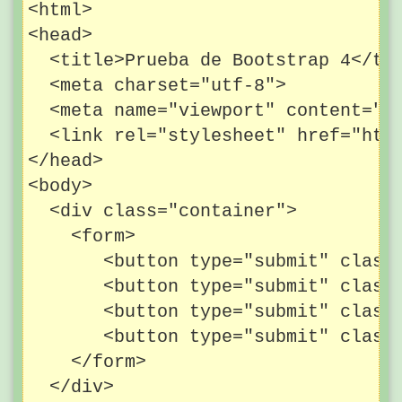
<html>

<head>

  <title>Prueba de Bootstrap 4</tit
  <meta charset="utf-8">

  <meta name="viewport" content="wi
  <link rel="stylesheet" href="htt
</head>

<body>

  <div class="container">

    <form>

       <button type="submit" class=
       <button type="submit" class=
       <button type="submit" class=
       <button type="submit" class=
    </form>

  </div> 
