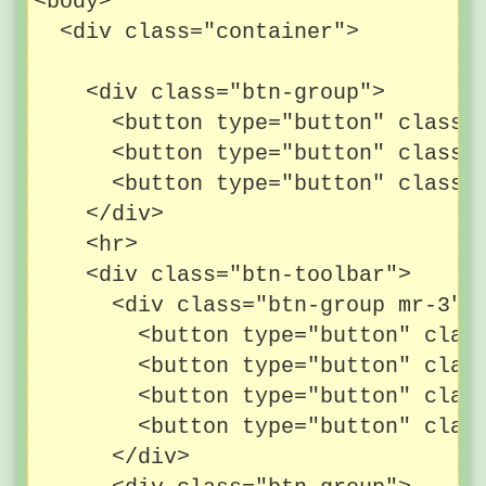
<body>

  <div class="container">

    <div class="btn-group">

      <button type="button" class="
      <button type="button" class="
      <button type="button" class="
    </div>

    <hr>

    <div class="btn-toolbar">

      <div class="btn-group mr-3">

        <button type="button" class
        <button type="button" class
        <button type="button" class
        <button type="button" class
      </div> 
