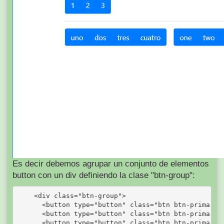
Es decir debemos agrupar un conjunto de elementos
button con un div definiendo la clase "btn-group":
    <div class="btn-group">

      <button type="button" class="btn btn-primary">
      <button type="button" class="btn btn-primary">
      <button type="button" class="btn btn-primary">