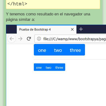
Y tenemos como resultado en el navegador una
página similar a: