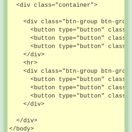
  <div class="container">

    <div class="btn-group btn-group
      <button type="button" class="
      <button type="button" class="
      <button type="button" class="
    </div>

    <hr>

    <div class="btn-group btn-group
      <button type="button" class="
      <button type="button" class="
      <button type="button" class="
    </div>

  </div>

</body>
