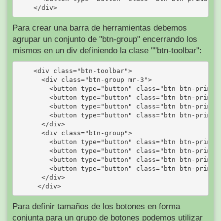
Para crear una barra de herramientas debemos
agrupar un conjunto de "btn-group" encerrando los
mismos en un div definiendo la clase ""btn-toolbar":
    <div class="btn-toolbar">

      <div class="btn-group mr-3">

        <button type="button" class="btn btn-primary
        <button type="button" class="btn btn-primary
        <button type="button" class="btn btn-primary
        <button type="button" class="btn btn-primary
      </div> 

      <div class="btn-group">

        <button type="button" class="btn btn-primary
        <button type="button" class="btn btn-primary
        <button type="button" class="btn btn-primary
        <button type="button" class="btn btn-primary
      </div>

Para definir tamaños de los botones en forma
conjunta para un grupo de botones podemos utilizar