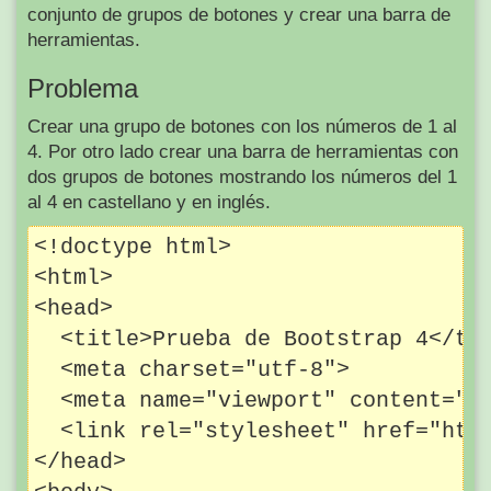
conjunto de grupos de botones y crear una barra de
herramientas.
Problema
Crear una grupo de botones con los números de 1 al
4. Por otro lado crear una barra de herramientas con
dos grupos de botones mostrando los números del 1
al 4 en castellano y en inglés.
<!doctype html>

<html>

<head>

  <title>Prueba de Bootstrap 4</tit
  <meta charset="utf-8">

  <meta name="viewport" content="wi
  <link rel="stylesheet" href="htt
</head>
