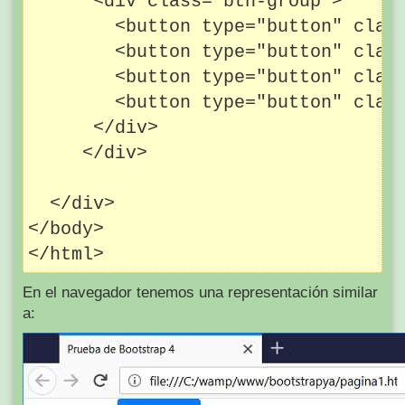
      <div class="btn-group">

        <button type="button" class
        <button type="button" class
        <button type="button" class
        <button type="button" class
      </div>

     </div>

  </div>

</body>

En el navegador tenemos una representación similar
a: