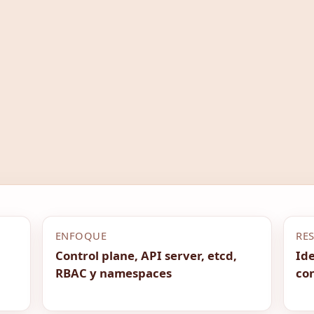
ENFOQUE
RE
Control plane, API server, etcd,
Ide
RBAC y namespaces
co