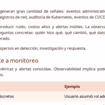
neran gran cantidad de señales: eventos administrativ
 registros de red, auditoría de Kubernetes, eventos de CI/C
producir ruido, costos altos y alertas inútiles. La observ
guntas concretas: quién hizo qué, qué cambió, qué dato s
erado.
ispersos en detección, investigación y respuesta.
te a monitoreo
 métricas y alertas conocidas. Observabilidad implica p
es.
Ejemplo
iscretos
Usuario asumió rol ad