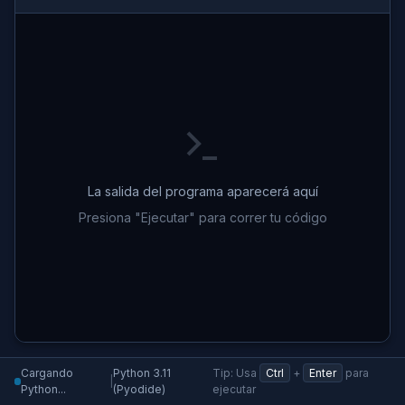
La salida del programa aparecerá aquí
Presiona "Ejecutar" para correr tu código
Cargando
Python 3.11
Tip: Usa
Ctrl
+
Enter
para
|
Python...
(Pyodide)
ejecutar