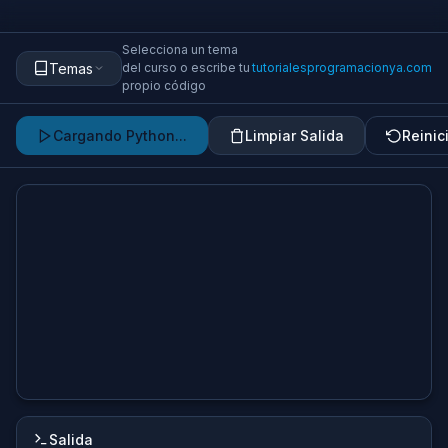
Selecciona un tema
Temas
del curso o escribe tu
tutorialesprogramacionya.com
propio código
Cargando Python...
Limpiar Salida
Reinic
Salida