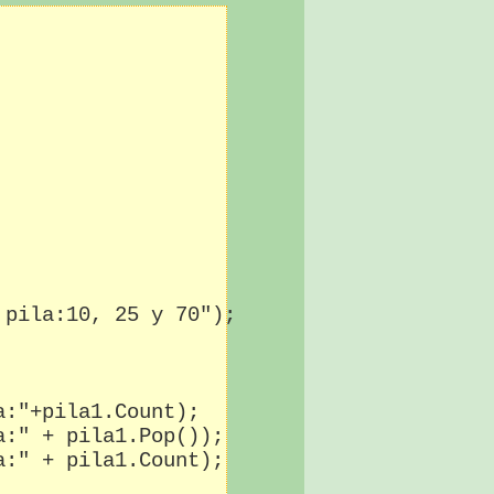
pila:10, 25 y 70");

:"+pila1.Count);

:" + pila1.Pop());

:" + pila1.Count);
