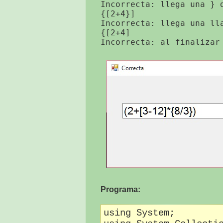
Incorrecta: llega una } d
{[2+4}]

Incorrecta: llega una ll
{[2+4]

Programa:
using System;
