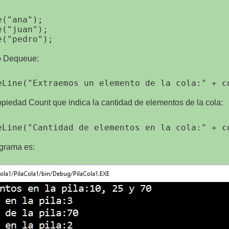
("ana");

("juan");

o Dequeue:
opiedad Count que indica la cantidad de elementos de la cola:
ograma es: