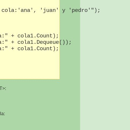
cola:'ana', 'juan' y 'pedro'");

:" + cola1.Count);

:" + cola1.Dequeue());

:" + cola1.Count);

T>:
la: