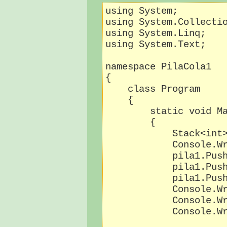
using System;

using System.Collectio
using System.Linq;

using System.Text;

namespace PilaCola1

{

    class Program

    {

        static void Ma
        {

            Stack<int>
            Console.Wr
            pila1.Push
            pila1.Push
            pila1.Push
            Console.Wr
            Console.Wr
            Console.Wr