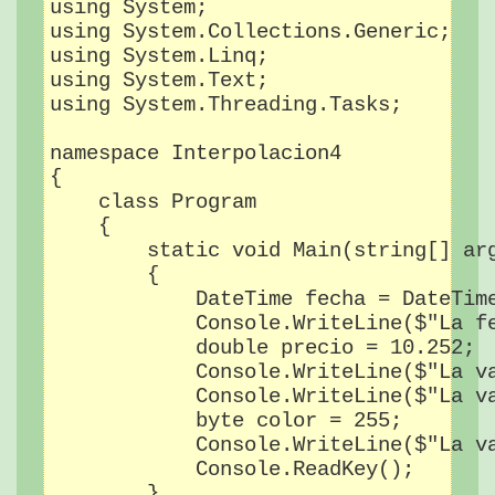
using System;

using System.Collections.Generic;

using System.Linq;

using System.Text;

using System.Threading.Tasks;

namespace Interpolacion4

{

    class Program

    {

        static void Main(string[] arg
        {

            DateTime fecha = DateTime
            Console.WriteLine($"La fe
            double precio = 10.252;

            Console.WriteLine($"La va
            Console.WriteLine($"La va
            byte color = 255;

            Console.WriteLine($"La va
            Console.ReadKey();

        }
