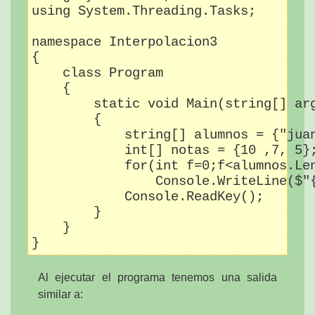
using System.Threading.Tasks;

namespace Interpolacion3

{

    class Program

    {

        static void Main(string[] arg
        {

            string[] alumnos = {"juan
            int[] notas = {10 ,7, 5};
            for(int f=0;f<alumnos.Len
                Console.WriteLine($"{
            Console.ReadKey();

        }

    }

Al ejecutar el programa tenemos una salida
similar a: