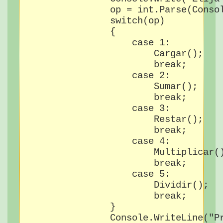
                op = int.Parse(Consol
                switch(op)

                {

                    case 1:

                        Cargar();

                        break;

                    case 2:

                        Sumar();

                        break;

                    case 3:

                        Restar();

                        break;

                    case 4:

                        Multiplicar()
                        break;

                    case 5:

                        Dividir();

                        break;

                }

                Console.WriteLine("Pr