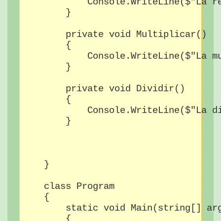
            Console.WriteLine($"La re
        }

        private void Multiplicar()

        {

            Console.WriteLine($"La m
        }

        private void Dividir()

        {

            Console.WriteLine($"La di
        }

    }

    class Program

    {

        static void Main(string[] arg
        {
