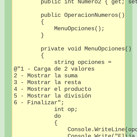
        public int Numero2 { get; set
        public OperacionNumeros()

        {

            MenuOpciones();

        }

        private void MenuOpciones()

        {

            string opciones =

@"1 - Carga de 2 valores

2 - Mostrar la suma

3 - Mostrar la resta

4 - Mostrar el producto

5 - Mostrar la división

6 - Finalizar";

            int op;

            do

            {

                Console.WriteLine(opc
                Console.Write("Elija 