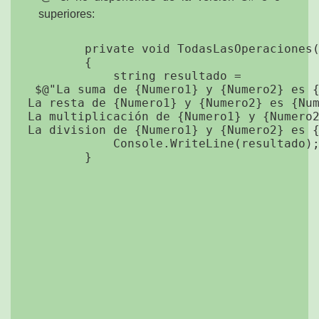
superiores:
        private void TodasLasOperaciones(
        {

            string resultado =

 $@"La suma de {Numero1} y {Numero2} es {
La resta de {Numero1} y {Numero2} es {Num
La multiplicación de {Numero1} y {Numero2
La division de {Numero1} y {Numero2} es {
            Console.WriteLine(resultado);