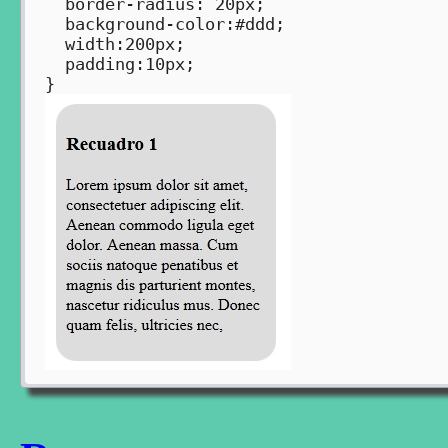
  border-radius: 20px;  

  background-color:#ddd;

  width:200px;

  padding:10px;

También podemos indicar