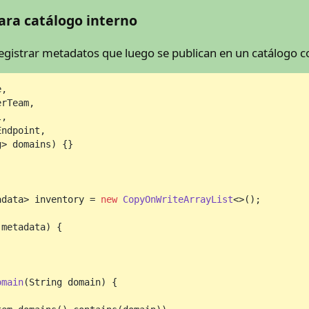
para catálogo interno
gistrar metadatos que luego se publican en un catálogo c
,

rTeam,

,

ndpoint,

g> domains)
 {}

adata> inventory = 
new
CopyOnWriteArrayList
<>();

 metadata)
 {

omain
(String domain)
 {
