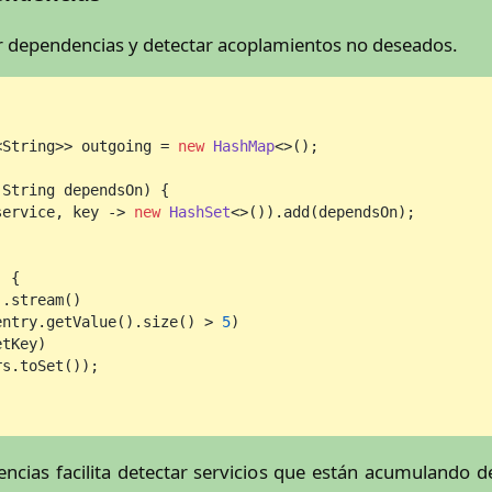
ar dependencias y detectar acoplamientos no deseados.
<String>> outgoing = 
new
HashMap
<>();

 String dependsOn)
 {

service, key -> 
new
HashSet
<>()).add(dependsOn);

)
 {

.stream()

entry.getValue().size() > 
5
)

tKey)

s.toSet());

ncias facilita detectar servicios que están acumulando d