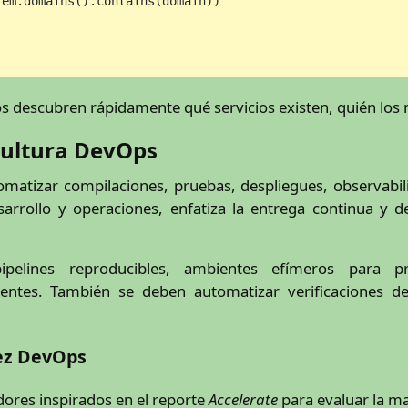
em.domains().contains(domain))

os descubren rápidamente qué servicios existen, quién los
cultura DevOps
tomatizar compilaciones, pruebas, despliegues, observabi
arrollo y operaciones, enfatiza la entrega continua y d
ipelines reproducibles, ambientes efímeros para p
dentes. También se deben automatizar verificaciones d
rez DevOps
dores inspirados en el reporte
Accelerate
para evaluar la m