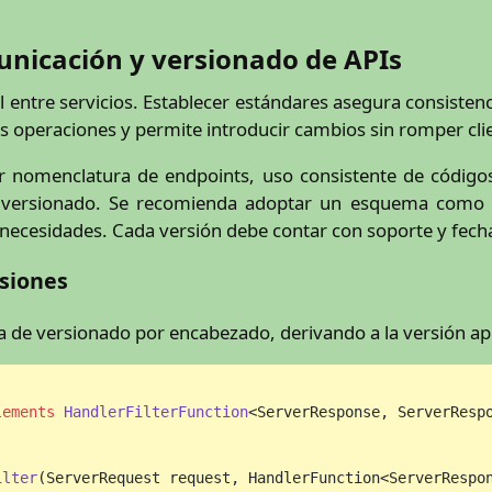
unicación y versionado de APIs
 entre servicios. Establecer estándares asegura consistenci
las operaciones y permite introducir cambios sin romper cli
nir nomenclatura de endpoints, uso consistente de códig
el versionado. Se recomienda adoptar un esquema como
necesidades. Cada versión debe contar con soporte y fecha 
rsiones
egia de versionado por encabezado, derivando a la versión ap
lements
HandlerFilterFunction
<ServerResponse, ServerRespo
ilter
(ServerRequest request, HandlerFunction<ServerRespo