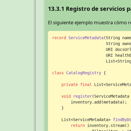
13.3.1 Registro de servicios 
El siguiente ejemplo muestra cómo re
record
ServiceMetadata
(String name
                       String owne
                       URI docsUrl
                       URI healthE
                       List<Strin
class
CatalogRegistry
 {

private
final
 List<ServiceMet
void
register
(ServiceMetadata
        inventory.add(metadata);

    }

    List<ServiceMetadata> 
findByD
return
 inventory.stream()
