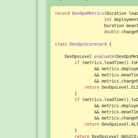
record
DevOpsMetrics
(Duration lead
int
 deployment
                    Duration meanT
double
 change
class
DevOpsScorecard
 {

    DevOpsLevel 
evaluate
(DevOpsMe
if
 (metrics.leadTime().to
                && metrics.deploy
                && metrics.meanTi
                && metrics.change
return
 DevOpsLevel.ELI
        }

if
 (metrics.leadTime().to
                && metrics.deploy
                && metrics.meanTi
                && metrics.change
return
 DevOpsLevel.ALT
        }

return
 DevOpsLevel.BASICO;