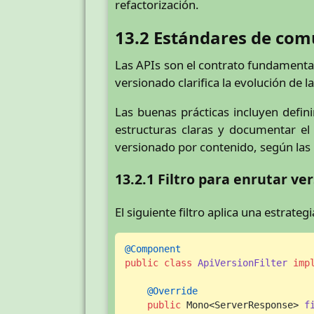
refactorización.
13.2 Estándares de com
Las APIs son el contrato fundamental
versionado clarifica la evolución de 
Las buenas prácticas incluyen defi
estructuras claras y documentar 
versionado por contenido, según las 
13.2.1 Filtro para enrutar ve
El siguiente filtro aplica una estrat
@Component
public
class
ApiVersionFilter
imp
@Override
public
 Mono<ServerResponse> 
f