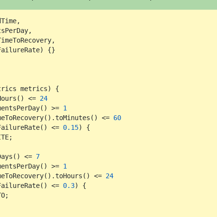
Time,

sPerDay,

imeToRecovery,

FailureRate)
 {}

trics metrics)
 {

Hours() <= 
24
mentsPerDay() >= 
1
meToRecovery().toMinutes() <= 
60
FailureRate() <= 
0.15
) {

TE;

Days() <= 
7
mentsPerDay() >= 
1
meToRecovery().toHours() <= 
24
FailureRate() <= 
0.3
) {

O;


