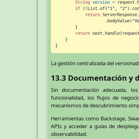
String
version
=
 request.
if
 (!List.of(
"1"
, 
"2"
).con
return
 ServerResponse.
                    .bodyValue(
"V
        }

return
 next.handle(reques
    }

}
La gestión centralizada del versionad
13.3 Documentación y d
Sin documentación adecuada, los
funcionalidad, los flujos de negoc
mecanismos de descubrimiento simpli
Herramientas como Backstage, Swagg
APIs y acceder a guías de desplieg
observabilidad.