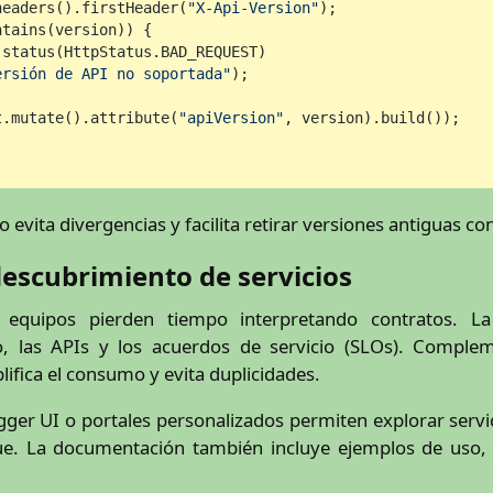
headers().firstHeader(
"X-Api-Version"
);

tains(version)) {

status(HttpStatus.BAD_REQUEST)

ersión de API no soportada"
);

t.mutate().attribute(
"apiVersion"
, version).build());

o evita divergencias y facilita retirar versiones antiguas c
escubrimiento de servicios
 equipos pierden tiempo interpretando contratos. La
io, las APIs y los acuerdos de servicio (SLOs). Comple
fica el consumo y evita duplicidades.
er UI o portales personalizados permiten explorar servic
ue. La documentación también incluye ejemplos de uso,