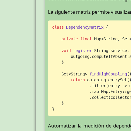
La siguiente matriz permite visualiz
class
DependencyMatrix
 {

private
final
 Map<String, Set
void
register
(String service,
        outgoing.computeIfAbsent(
    }

    Set<String> 
findHighCoupling
(
return
 outgoing.entrySet()
                .filter(entry -> 
                .map(Map.Entry::ge
                .collect(Collector
    }

}
Automatizar la medición de depende