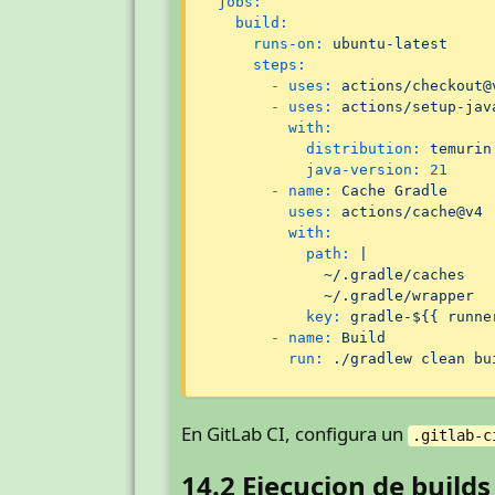
jobs:
build:
runs-on:
ubuntu-latest
steps:
-
uses:
actions/checkout@
-
uses:
actions/setup-jav
with:
distribution:
temurin
java-version:
21
-
name:
Cache
Gradle
uses:
actions/cache@v4
with:
path:
|

            ~/.gradle/caches

key:
gradle-${{
runne
-
name:
Build
run:
./gradlew
clean
bu
En GitLab CI, configura un
.gitlab-c
14.2 Ejecucion de builds