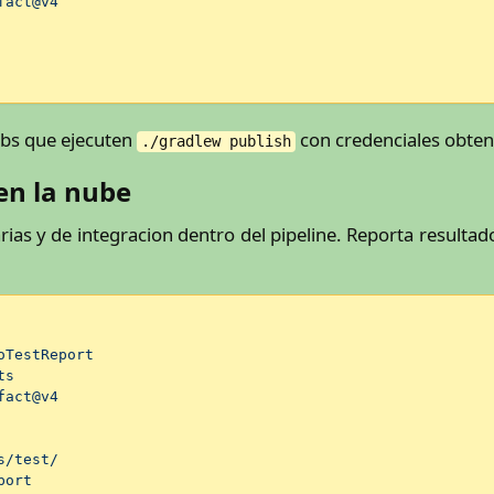
fact@v4
obs que ejecuten
con credenciales obteni
./gradlew publish
en la nube
rias y de integracion dentro del pipeline. Reporta resultado
oTestReport
ts
fact@v4
s/test/
port