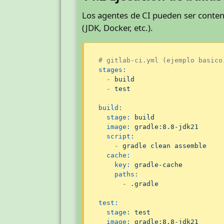
Los agentes de CI pueden ser conte
(JDK, Docker, etc.).
# gitlab-ci.yml (ejemplo basico
stages:
-
build
-
test
build:
stage:
build
image:
gradle:8.8-jdk21
script:
-
gradle
clean
assemble
cache:
key:
gradle-cache
paths:
-
.gradle
test:
stage:
test
image:
gradle:8.8-jdk21