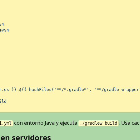
v4
a@v4
r.os
}}-${{
hashFiles('**/*.gradle*',
'**/gradle-wrapper
ild
con entorno Java y ejecuta
. Usa cac
i.yml
./gradlew build
 en servidores