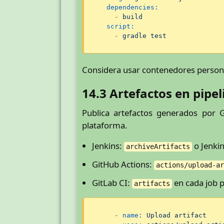
dependencies:
-
build
script:
-
gradle
test
Considera usar contenedores personal
14.3 Artefactos en pipel
Publica artefactos generados por 
plataforma.
Jenkins:
o Jenkin
archiveArtifacts
GitHub Actions:
actions/upload-a
GitLab CI:
en cada job p
artifacts
-
name:
Upload
artifact