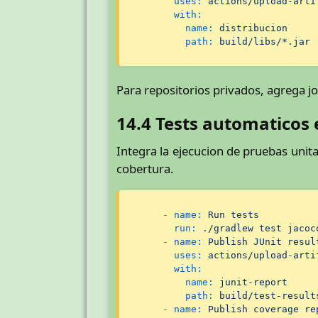
uses:
actions/upload-arti
with:
name:
distribucion
path:
build/libs/*.jar
Para repositorios privados, agrega j
14.4 Tests automaticos 
Integra la ejecucion de pruebas unita
cobertura.
-
name:
Run
tests
run:
./gradlew
test
jacoc
-
name:
Publish
JUnit
resul
uses:
actions/upload-arti
with:
name:
junit-report
path:
build/test-result
-
name:
Publish
coverage
re