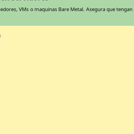
nedores, VMs o maquinas Bare Metal. Asegura que tengan a
)