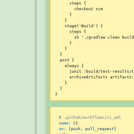
      steps {

        checkout scm

      }

    }

    stage('Build') {

      steps {

        sh './gradlew clean build
      }

    }

  }

  post {

    always {

      junit 'build/test-results/t
      archiveArtifacts artifacts:
    }

  }

}
# .github/workflows/ci.yml
name:
CI
on:
 [
push
, 
pull_request