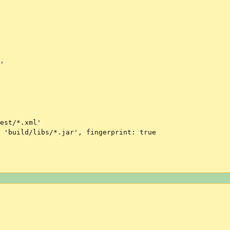
'

est/*.xml'

 'build/libs/*.jar', fingerprint: true
