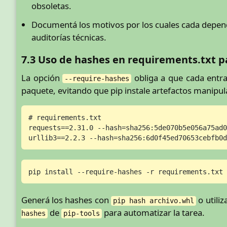
obsoletas.
Documentá los motivos por los cuales cada depend
auditorías técnicas.
7.3 Uso de hashes en requirements.txt 
La opción
obliga a que cada entrad
--require-hashes
paquete, evitando que pip instale artefactos manipul
# requirements.txt

requests==2.31.0 --hash=sha256:5de070b5e056a75ad0
pip install --require-hashes -r requirements.txt
Generá los hashes con
o utili
pip hash archivo.whl
de
para automatizar la tarea.
hashes
pip-tools