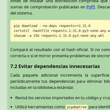
Antes de instalar una distribución comprobá que 
sumas de comprobación publicadas en
PyPI
. Desca
del sistema.
pip download --no-deps requests==2.31.0

certutil -hashfile requests-2.31.0-py3-none-any.w
shasum -a 256 requests-2.31.0-py3-none-any.whl   
Compará el resultado con el hash oficial. Si no coinc
correcta o si el mirror presenta problemas de sincron
7.2 Evitar dependencias innecesarias
Cada paquete adicional incrementa la superfici
periódicamente tus dependencias para eliminar bibl
incluidas en la biblioteca estándar.
Revisá los servicios importados en tu código y cruza
Utilizá herramientas como
para identi
pipdeptree