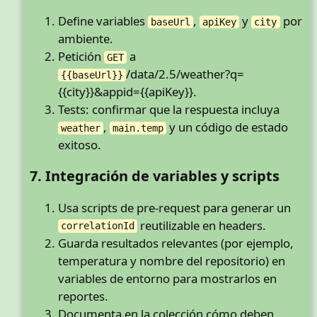
Define variables
,
y
por
baseUrl
apiKey
city
ambiente.
Petición
a
GET
/data/2.5/weather?q=
{{baseUrl}}
{{city}}&appid={{apiKey}}.
Tests: confirmar que la respuesta incluya
,
y un código de estado
weather
main.temp
exitoso.
7. Integración de variables y scripts
Usa scripts de pre-request para generar un
reutilizable en headers.
correlationId
Guarda resultados relevantes (por ejemplo,
temperatura y nombre del repositorio) en
variables de entorno para mostrarlos en
reportes.
Documenta en la colección cómo deben