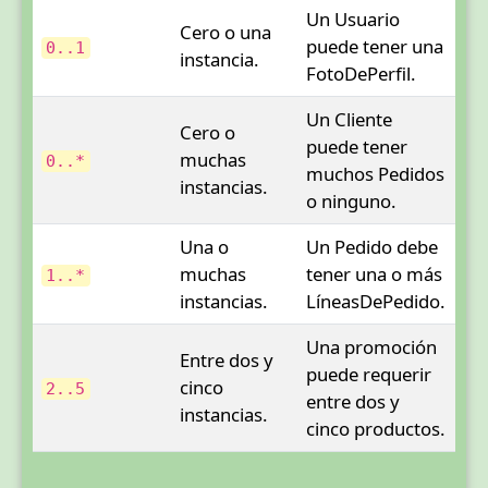
Un Usuario
Cero o una
puede tener una
0..1
instancia.
FotoDePerfil.
Un Cliente
Cero o
puede tener
muchas
0..*
muchos Pedidos
instancias.
o ninguno.
Una o
Un Pedido debe
muchas
tener una o más
1..*
instancias.
LíneasDePedido.
Una promoción
Entre dos y
puede requerir
cinco
2..5
entre dos y
instancias.
cinco productos.