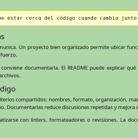
be estar cerca del código cuando cambia junto
as
munica. Un proyecto bien organizado permite ubicar funci
fuerzo.
, conviene documentarla. El README puede explicar qué c
archivos.
ódigo
iterios compartidos: nombres, formato, organización, man
ño. Documentarlas reduce discusiones repetidas y mejora c
zarse con linters, formateadores o revisiones. La docum