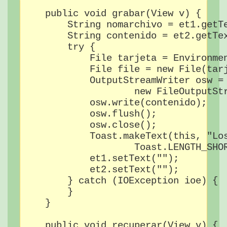
    public void grabar(View v) {

        String nomarchivo = et1.getTe
        String contenido = et2.getTex
        try {

            File tarjeta = Environmen
            File file = new File(tarj
            OutputStreamWriter osw = 
                    new FileOutputStr
            osw.write(contenido);

            osw.flush();

            osw.close();

            Toast.makeText(this, "Los
                    Toast.LENGTH_SHOR
            et1.setText("");

            et2.setText("");

        } catch (IOException ioe) {

        }

    }

    public void recuperar(View v) {
