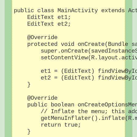
public class MainActivity extends Act
    EditText et1;

    EditText et2;

    @Override

    protected void onCreate(Bundle sa
        super.onCreate(savedInstanceS
        setContentView(R.layout.activ
        et1 = (EditText) findViewById
        et2 = (EditText) findViewById
    }

    @Override

    public boolean onCreateOptionsMen
        // Inflate the menu; this add
        getMenuInflater().inflate(R.m
        return true;

    }
