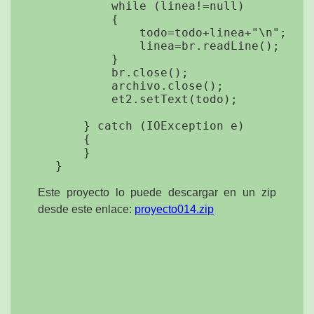
            while (linea!=null)

            {

                todo=todo+linea+"\n";

                linea=br.readLine();

            }

            br.close();

            archivo.close();

            et2.setText(todo);

        } catch (IOException e)

        {

        }

Este proyecto lo puede descargar en un zip
desde este enlace:
proyecto014.zip