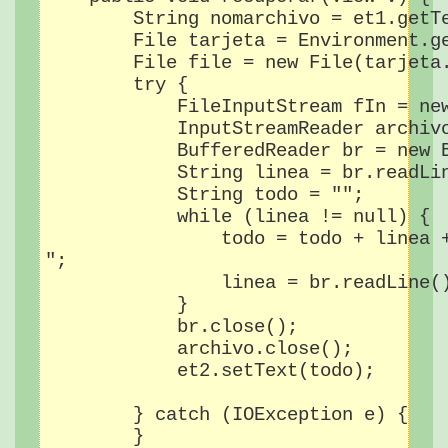
        String nomarchivo = et1.getTe
        File tarjeta = Environment.ge
        File file = new File(tarjeta.
        try {

            FileInputStream fIn = new
            InputStreamReader archivo
            BufferedReader br = new B
            String linea = br.readLin
            String todo = "";

            while (linea != null) {

                todo = todo + linea +
";

                linea = br.readLine()
            }

            br.close();

            archivo.close();

            et2.setText(todo);

        } catch (IOException e) {

        }
