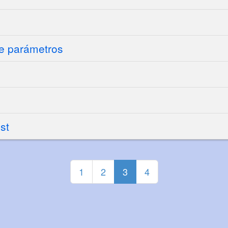
de parámetros
st
1
2
3
4