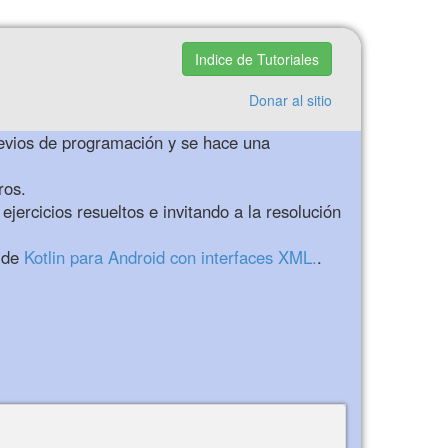
Indice de Tutoriales
Donar al sitio
previos de programación y se hace una
ros.
ercicios resueltos e invitando a la resolución
 de
Kotlin para Android con interfaces XML.
.