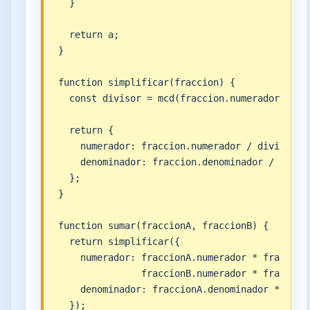
  }

  return a;

}

function simplificar(fraccion) {

  const divisor = mcd(fraccion.numerador, frac
  return {

    numerador: fraccion.numerador / divisor,

    denominador: fraccion.denominador / diviso
  };

}

function sumar(fraccionA, fraccionB) {

  return simplificar({

    numerador: fraccionA.numerador * fraccionB
               fraccionB.numerador * fraccionA
    denominador: fraccionA.denominador * fracc
  });
