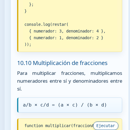
  };

}

console.log(restar(

  { numerador: 3, denominador: 4 },

  { numerador: 1, denominador: 2 }

));
10.10 Multiplicación de fracciones
Para multiplicar fracciones, multiplicamos
numeradores entre sí y denominadores entre
sí.
a/b × c/d = (a × c) / (b × d)
function multiplicar(fraccionA, fraccionB) {

Ejecutar