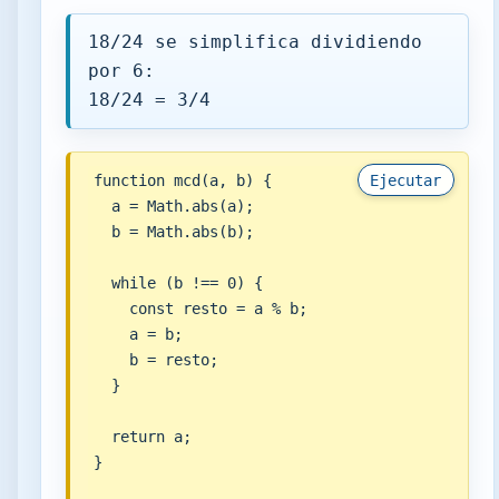
18/24 se simplifica dividiendo
por 6:
18/24 = 3/4
function mcd(a, b) {

Ejecutar
  a = Math.abs(a);

  b = Math.abs(b);

  while (b !== 0) {

    const resto = a % b;

    a = b;

    b = resto;

  }

  return a;

}
