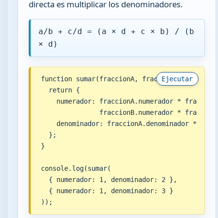
directa es multiplicar los denominadores.
a/b + c/d = (a × d + c × b) / (b
× d)
function sumar(fraccionA, fraccionB) {

Ejecutar
  return {

    numerador: fraccionA.numerador * fraccionB
               fraccionB.numerador * fraccionA
    denominador: fraccionA.denominador * fracc
  };

}

console.log(sumar(

  { numerador: 1, denominador: 2 },

  { numerador: 1, denominador: 3 }

));