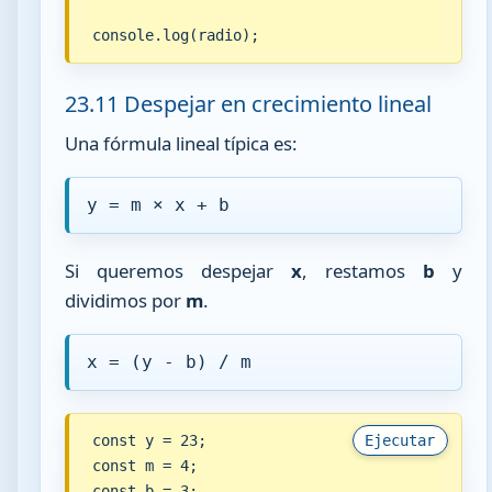
console.log(radio);
23.11 Despejar en crecimiento lineal
Una fórmula lineal típica es:
y = m × x + b
Si queremos despejar
x
, restamos
b
y
dividimos por
m
.
x = (y - b) / m
const y = 23;

Ejecutar
const m = 4;

const b = 3;
