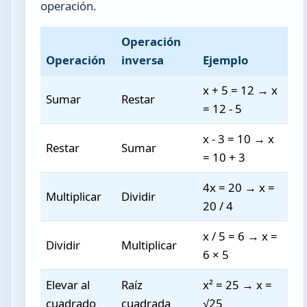
operación.
Operación
Operación
inversa
Ejemplo
x + 5 = 12 → x
Sumar
Restar
= 12 - 5
x - 3 = 10 → x
Restar
Sumar
= 10 + 3
4x = 20 → x =
Multiplicar
Dividir
20 / 4
x / 5 = 6 → x =
Dividir
Multiplicar
6 × 5
Elevar al
Raíz
x² = 25 → x =
cuadrado
cuadrada
√25