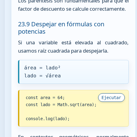
Los paréntesis son fundamentales para que el
factor de descuento se calcule correctamente.
23.9 Despejar en fórmulas con
potencias
Si una variable está elevada al cuadrado,
usamos raíz cuadrada para despejarla.
área = lado²
lado = √área
const area = 64;

Ejecutar
const lado = Math.sqrt(area);

console.log(lado);
En contextos geométricos, normalmente