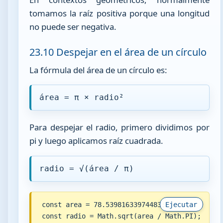
tomamos la raíz positiva porque una longitud
no puede ser negativa.
23.10 Despejar en el área de un círculo
La fórmula del área de un círculo es:
área = π × radio²
Para despejar el radio, primero dividimos por
pi y luego aplicamos raíz cuadrada.
radio = √(área / π)
const area = 78.53981633974483;

Ejecutar
const radio = Math.sqrt(area / Math.PI);
