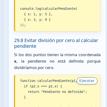
console.log(calcularPendiente(

  { x: 1, y: 5 },

  { x: 3, y: 9 }

));
29.8 Evitar división por cero al calcular
pendiente
Si los dos puntos tienen la misma coordenada
x
, la pendiente no está definida porque
dividiríamos por cero.
function calcularPendiente(p1, p2) {

Ejecutar
  if (p2.x === p1.x) {

    return "Pendiente no definida";

  }
