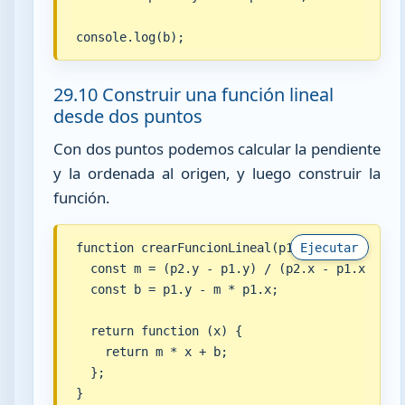
console.log(b);
29.10 Construir una función lineal
desde dos puntos
Con dos puntos podemos calcular la pendiente
y la ordenada al origen, y luego construir la
función.
function crearFuncionLineal(p1, p2) {

Ejecutar
  const m = (p2.y - p1.y) / (p2.x - p1.x);

  const b = p1.y - m * p1.x;

  return function (x) {

    return m * x + b;

  };

}
