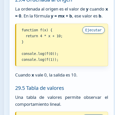
La ordenada al origen es el valor de
y
cuando
x
= 0
. En la fórmula
y = mx + b
, ese valor es
b
.
function f(x) {

Ejecutar
  return 4 * x + 10;

}

console.log(f(0));

console.log(f(1));
Cuando
x
vale 0, la salida es 10.
29.5 Tabla de valores
Una tabla de valores permite observar el
comportamiento lineal.