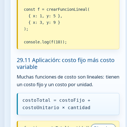
const f = crearFuncionLineal(

  { x: 1, y: 5 },

  { x: 3, y: 9 }

);

console.log(f(10));
29.11 Aplicación: costo fijo más costo
variable
Muchas funciones de costo son lineales: tienen
un costo fijo y un costo por unidad.
costoTotal = costoFijo +
costoUnitario × cantidad