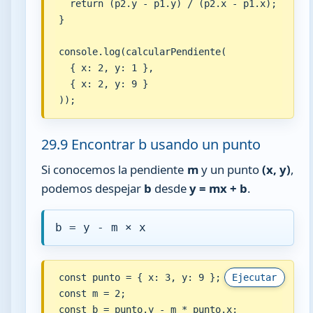
  return (p2.y - p1.y) / (p2.x - p1.x);

}

console.log(calcularPendiente(

  { x: 2, y: 1 },

  { x: 2, y: 9 }

));
29.9 Encontrar b usando un punto
Si conocemos la pendiente
m
y un punto
(x, y)
,
podemos despejar
b
desde
y = mx + b
.
b = y - m × x
const punto = { x: 3, y: 9 };

Ejecutar
const m = 2;

const b = punto.y - m * punto.x;
