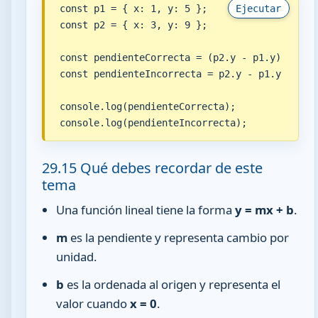
const p1 = { x: 1, y: 5 };

Ejecutar
const p2 = { x: 3, y: 9 };

const pendienteCorrecta = (p2.y - p1.y) / (p2.
const pendienteIncorrecta = p2.y - p1.y / p2.x
console.log(pendienteCorrecta);

console.log(pendienteIncorrecta);
29.15 Qué debes recordar de este
tema
Una función lineal tiene la forma
y = mx + b
.
m
es la pendiente y representa cambio por
unidad.
b
es la ordenada al origen y representa el
valor cuando
x = 0
.