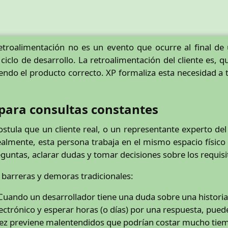
troalimentación no es un evento que ocurre al final de u
clo de desarrollo. La retroalimentación del cliente es, qu
ndo el producto correcto. XP formaliza esta necesidad a tra
e para consultas constantes
 postula que un cliente real, o un representante experto d
dealmente, esta persona trabaja en el mismo espacio físico 
untas, aclarar dudas y tomar decisiones sobre los requisi
a barreras y demoras tradicionales:
uando un desarrollador tiene una duda sobre una historia 
ectrónico y esperar horas (o días) por una respuesta, puede
atez previene malentendidos que podrían costar mucho tie