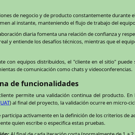
ones de negocio y de producto constantemente durante el d
men al instante, manteniendo el flujo de trabajo del equipo
aboración diaria fomenta una relación de confianza y respe
so real y entiende los desafíos técnicos, mientras que el eq
e con equipos distribuidos, el "cliente en el sitio" puede 
amientas de comunicación como chats y videoconferencias.
ana de funcionalidades
cliente permite una validación continua del producto. En
(
UAT
) al final del proyecto, la validación ocurre en micro-cic
e participa activamente en la definición de los criterios de 
iente quien escribe o especifica estas pruebas.
ión:
Al final de cada iteración corta (normalmente de 1 a 2