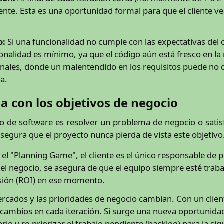
ente. Esta es una oportunidad formal para que el cliente v
o:
Si una funcionalidad no cumple con las expectativas del 
cionalidad es mínimo, ya que el código aún está fresco en la
onales, donde un malentendido en los requisitos puede no
a.
ua con los objetivos de negocio
cto de software es resolver un problema de negocio o sat
asegura que el proyecto nunca pierda de vista este objetivo
el "Planning Game", el cliente es el único responsable de pr
l negocio, se asegura de que el equipo siempre esté traba
rsión (ROI) en ese momento.
cados y las prioridades de negocio cambian. Con un client
cambios en cada iteración. Si surge una nueva oportunidad
rio y re-priorizar el trabajo pendiente (backlog) para la sig