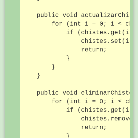
    public void actualizarChist
        for (int i = 0; i < chis
            if (chistes.get(i).g
                chistes.set(i, n
                return;

            }

        }

    }

    public void eliminarChiste(i
        for (int i = 0; i < chis
            if (chistes.get(i).g
                chistes.remove(i
                return;

            }
