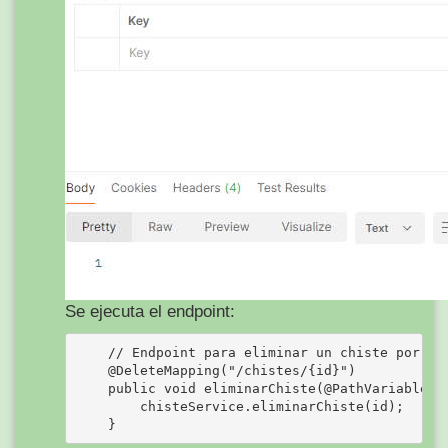
Se ejecuta el endpoint:
    // Endpoint para eliminar un chiste por su 
    @DeleteMapping("/chistes/{id}")

    public void eliminarChiste(@PathVariable in
        chisteService.eliminarChiste(id);
