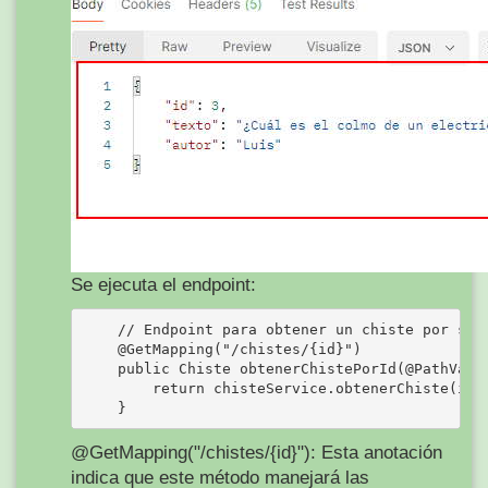
Se ejecuta el endpoint:
    // Endpoint para obtener un chiste por su I
    @GetMapping("/chistes/{id}")

    public Chiste obtenerChistePorId(@PathVaria
        return chisteService.obtenerChiste(id);
@GetMapping("/chistes/{id}"): Esta anotación
indica que este método manejará las