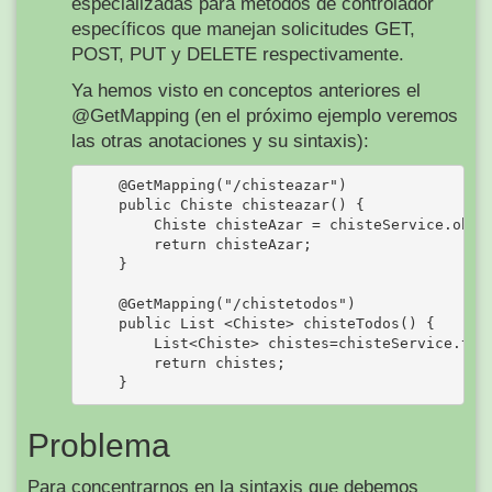
especializadas para métodos de controlador
específicos que manejan solicitudes GET,
POST, PUT y DELETE respectivamente.
Ya hemos visto en conceptos anteriores el
@GetMapping (en el próximo ejemplo veremos
las otras anotaciones y su sintaxis):
    @GetMapping("/chisteazar")

    public Chiste chisteazar() {

        Chiste chisteAzar = chisteService.obten
        return chisteAzar;

    }

    @GetMapping("/chistetodos")

    public List <Chiste> chisteTodos() {

        List<Chiste> chistes=chisteService.todo
        return chistes;

Problema
Para concentrarnos en la sintaxis que debemos