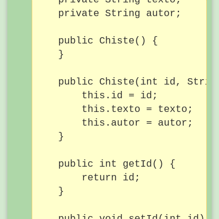
    private String autor;

    public Chiste() {

    }

    public Chiste(int id, Strin
        this.id = id;

        this.texto = texto;

        this.autor = autor;

    }

    public int getId() {

        return id;

    }

    public void setId(int id) {
