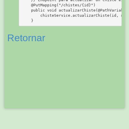
    @PutMapping("/chistes/{id}")

    public void actualizarChiste(@PathVariable 
        chisteService.actualizarChiste(id, nuev
Retornar