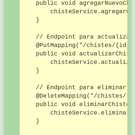
    public void agregarNuevoChi
        chisteService.agregarChi
    }

    // Endpoint para actualizar 
    @PutMapping("/chistes/{id}")
    public void actualizarChist
        chisteService.actualiza
    }

    // Endpoint para eliminar un
    @DeleteMapping("/chistes/{id
    public void eliminarChiste(
        chisteService.eliminarCh
    }
