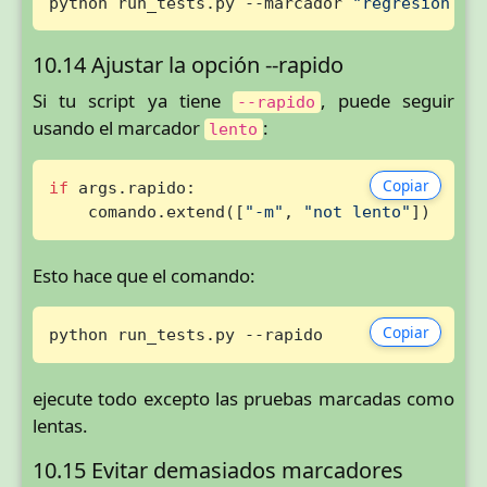
python run_tests.py --marcador 
"regresion an
10.14 Ajustar la opción --rapido
Si tu script ya tiene
, puede seguir
--rapido
usando el marcador
:
lento
Copiar
if
 args.rapido:

    comando.extend([
"-m"
, 
"not lento"
])
Esto hace que el comando:
Copiar
python run_tests.py --rapido
ejecute todo excepto las pruebas marcadas como
lentas.
10.15 Evitar demasiados marcadores