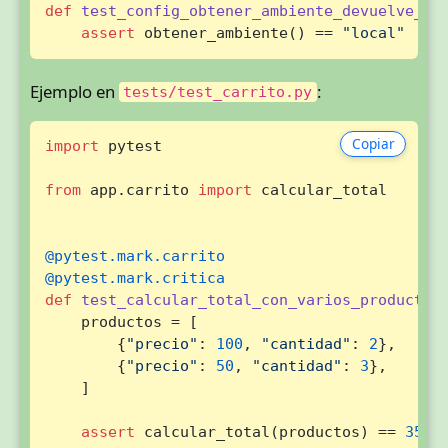
def
test_config_obtener_ambiente_devuelve_lo
assert
 obtener_ambiente() == 
"local"
Ejemplo en
:
tests/test_carrito.py
Copiar
import
 pytest

from
 app.carrito 
import
 calcular_total

@pytest.mark.carrito
@pytest.mark.critica
def
test_calcular_total_con_varios_productos
    productos = [

        {
"precio"
: 
100
, 
"cantidad"
: 
2
},

        {
"precio"
: 
50
, 
"cantidad"
: 
3
},

    ]

assert
 calcular_total(productos) == 
350