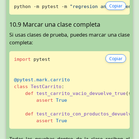
Copiar
python -m pytest -m 
"regresion and not lento
10.9 Marcar una clase completa
Si usas clases de prueba, puedes marcar una clase
completa:
Copiar
import
 pytest

@pytest.mark.carrito
class
TestCarrito
:

def
test_carrito_vacio_devuelve_true
(
sel
assert
True
def
test_carrito_con_productos_devuelve_
assert
True
Todas las pruebas dentro de la clase reciben el