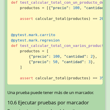
def
test_calcular_total_con_un_producto_devu
    productos = [{
"precio"
: 
100
, 
"cantidad"
:
assert
 calcular_total(productos) == 
200
@pytest.mark.carrito
@pytest.mark.regresion
def
test_calcular_total_con_varios_productos
    productos = [

        {
"precio"
: 
100
, 
"cantidad"
: 
2
},

        {
"precio"
: 
50
, 
"cantidad"
: 
3
},

    ]

assert
 calcular_total(productos) == 
350
Una prueba puede tener más de un marcador.
10.6 Ejecutar pruebas por marcador