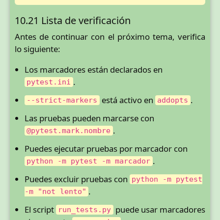
10.21 Lista de verificación
Antes de continuar con el próximo tema, verifica
lo siguiente:
Los marcadores están declarados en
.
pytest.ini
está activo en
.
--strict-markers
addopts
Las pruebas pueden marcarse con
.
@pytest.mark.nombre
Puedes ejecutar pruebas por marcador con
.
python -m pytest -m marcador
Puedes excluir pruebas con
python -m pytest
.
-m "not lento"
El script
puede usar marcadores
run_tests.py