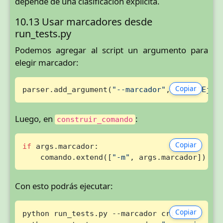
depende de una clasificación explícita.
10.13 Usar marcadores desde
run_tests.py
Podemos agregar al script un argumento para
elegir marcador:
Copiar
parser.add_argument(
"--marcador"
, 
help
=
"Ejec
Luego, en
:
construir_comando
Copiar
if
 args.marcador:

    comando.extend([
"-m"
, args.marcador])
Con esto podrás ejecutar:
Copiar
python run_tests.py --marcador critica
