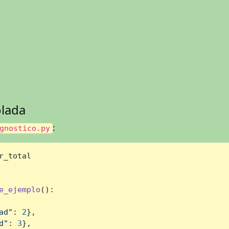
olada
:
gnostico.py
r_total

e_ejemplo
():

ad"
: 
2
},

d"
: 
3
},
