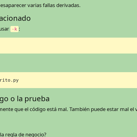
esaparecer varias fallas derivadas.
lacionado
 usar
:
-k
rito.py
digo o la prueba
ente que el código está mal. También puede estar mal el v
la regla de negocio?