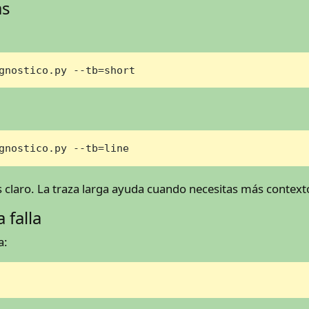
as
gnostico.py --tb=short
gnostico.py --tb=line
s claro. La traza larga ayuda cuando necesitas más context
 falla
a: