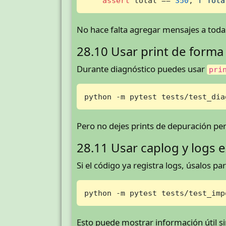
assert
 total == 
350
, 
f"Tota
No hace falta agregar mensajes a toda
28.10 Usar print de forma
Durante diagnóstico puedes usar
pri
python -m pytest tests/test_dia
Pero no dejes prints de depuración pe
28.11 Usar caplog y logs 
Si el código ya registra logs, úsalos pa
python -m pytest tests/test_imp
Esto puede mostrar información útil si