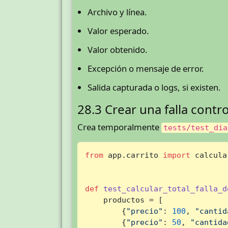
Archivo y línea.
Valor esperado.
Valor obtenido.
Excepción o mensaje de error.
Salida capturada o logs, si existen.
28.3 Crear una falla contr
Crea temporalmente
tests/test_dia
from
 app.carrito 
import
 calcula
def
test_calcular_total_falla_d
    productos = [

        {
"precio"
: 
100
, 
"cantid
        {
"precio"
: 
50
, 
"cantida