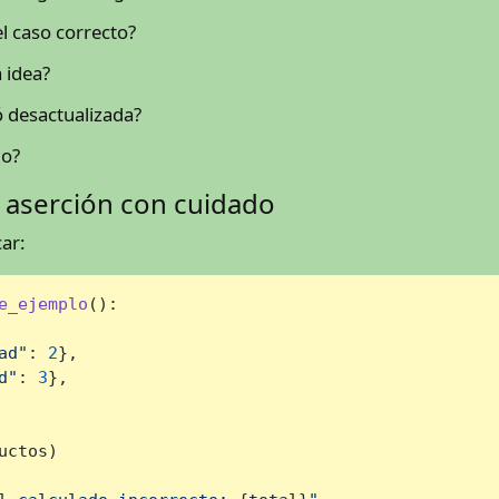
l caso correcto?
 idea?
ó desactualizada?
io?
 aserción con cuidado
ar:
e_ejemplo
():

ad"
: 
2
},

d"
: 
3
},

ctos)
