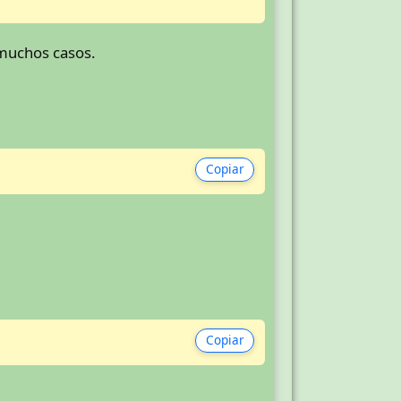
 muchos casos.
Copiar
Copiar