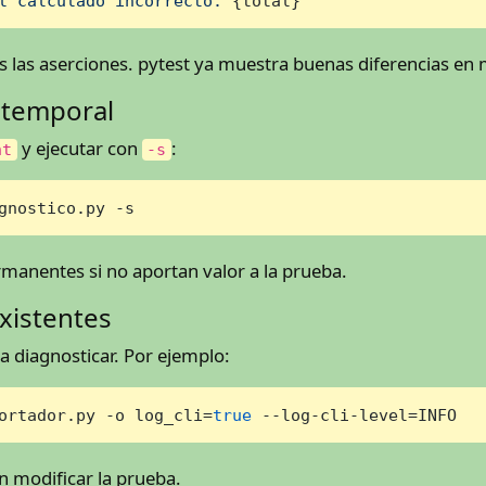
l calculado incorrecto: 
{total}
"
s las aserciones. pytest ya muestra buenas diferencias en
 temporal
y ejecutar con
:
nt
-s
gnostico.py -s
rmanentes si no aportan valor a la prueba.
existentes
ra diagnosticar. Por ejemplo:
ortador.py -o log_cli=
true
 --log-cli-level=INFO
n modificar la prueba.