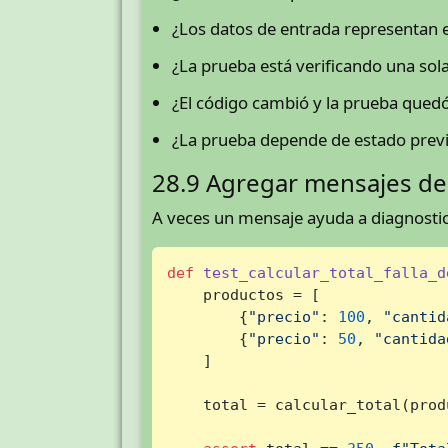
¿Los datos de entrada representan e
¿La prueba está verificando una sola
¿El código cambió y la prueba qued
¿La prueba depende de estado prev
28.9 Agregar mensajes de
A veces un mensaje ayuda a diagnostic
def
test_calcular_total_falla_d
    productos = [

        {
"precio"
: 
100
, 
"cantid
        {
"precio"
: 
50
, 
"cantida
    ]

    total = calcular_total(produ