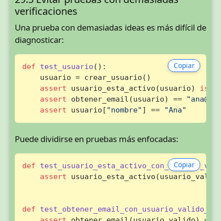
verificaciones
Una prueba con demasiadas ideas es más difícil de
diagnosticar:
Copiar
def
test_usuario
():

    usuario = crear_usuario()

assert
 usuario_esta_activo(usuario) 
is
T
assert
 obtener_email(usuario) == 
"ana@ex
assert
 usuario[
"nombre"
] == 
"Ana"
Puede dividirse en pruebas más enfocadas:
Copiar
def
test_usuario_esta_activo_con_usuario_val
assert
 usuario_esta_activo(usuario_valid
def
test_obtener_email_con_usuario_valido_de
assert
 obtener_email(usuario_valido) == 