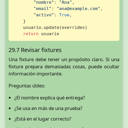
"nombre"
: 
"Ana"
,

"email"
: 
"ana@example.com"
,

"activo"
: 
True
,

    }

    usuario.update(overrides)

return
 usuario
29.7 Revisar fixtures
Una fixture debe tener un propósito claro. Si una
fixture prepara demasiadas cosas, puede ocultar
información importante.
Preguntas útiles:
¿El nombre explica qué entrega?
¿Se usa en más de una prueba?
¿Está en el lugar correcto?