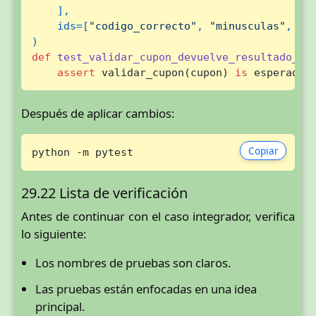
    ],

    ids=[
"codigo_correcto"
, 
"minusculas"
, 
"c
)
def
test_validar_cupon_devuelve_resultado_es
assert
 validar_cupon(cupon) 
is
 esperado
Después de aplicar cambios:
Copiar
python -m pytest
29.22 Lista de verificación
Antes de continuar con el caso integrador, verifica
lo siguiente:
Los nombres de pruebas son claros.
Las pruebas están enfocadas en una idea
principal.