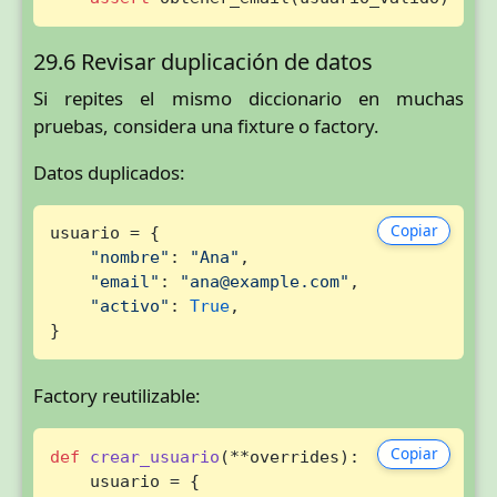
29.6 Revisar duplicación de datos
Si repites el mismo diccionario en muchas
pruebas, considera una fixture o factory.
Datos duplicados:
Copiar
usuario = {

"nombre"
: 
"Ana"
,

"email"
: 
"ana@example.com"
,

"activo"
: 
True
,

}
Factory reutilizable:
Copiar
def
crear_usuario
(
**overrides
):

    usuario = {
