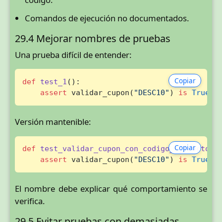
Comandos de ejecución no documentados.
29.4 Mejorar nombres de pruebas
Una prueba difícil de entender:
Copiar
def
test_1
():

assert
 validar_cupon(
"DESC10"
) 
is
True
Versión mantenible:
Copiar
def
test_validar_cupon_con_codigo_correcto_d
assert
 validar_cupon(
"DESC10"
) 
is
True
El nombre debe explicar qué comportamiento se
verifica.
29.5 Evitar pruebas con demasiadas