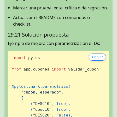
Marcar una prueba lenta, crítica o de regresión.
Actualizar el README con comandos o
checklist.
29.21 Solución propuesta
Ejemplo de mejora con parametrización e IDs:
Copiar
import
 pytest

from
 app.cupones 
import
 validar_cupon

@pytest.mark.parametrize(
"cupon, esperado"
,

    [

        (
"DESC10"
, 
True
),

        (
"desc10"
, 
True
),

        (
"DESC20"
, 
False
),
