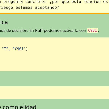
a pregunta concreta: ¿por qué esta función es
riesgo estamos aceptando?
ica
os de decisión. En Ruff podemos activarla con
.
C901
 
"I"
, 
"C901"
]

e complejidad