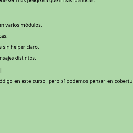
de ser más peligrosa que líneas idénticas.
en varios módulos.
tas.
 sin helper claro.
sajes distintos.
l
digo en este curso, pero sí podemos pensar en cobertura