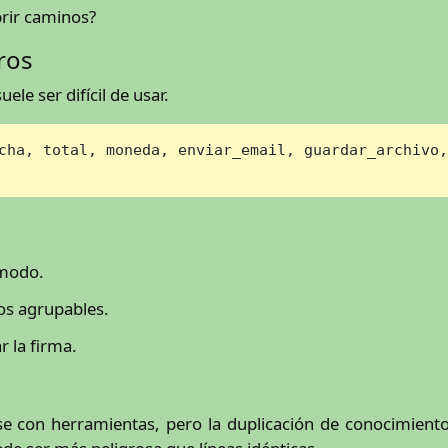
rir caminos?
ros
e ser difícil de usar.
cha, total, moneda, enviar_email, guardar_archivo,
ómodo.
tos agrupables.
r la firma.
se con herramientas, pero la duplicación de conocimient