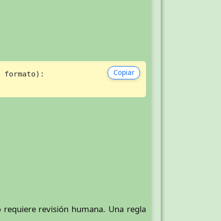
Copiar
 formato
):

o requiere revisión humana. Una regla