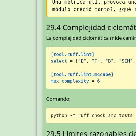
Una métrica útil provoca un
módulo creció tanto?, ¿qué 
29.4 Complejidad ciclomát
La complejidad ciclomática mide camin
[tool.ruff.lint]
select
 = [
"E"
, 
"F"
, 
"B"
, 
"SIM"
,
[tool.ruff.lint.mccabe]
max-complexity
 = 
6
Comando:
python -m ruff check src tests
29.5 Límites razonables d