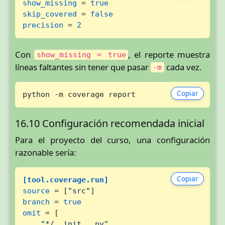
show_missing
 = 
true
skip_covered
 = 
false
precision
 = 
2
Con
, el reporte muestra
show_missing = true
líneas faltantes sin tener que pasar
cada vez.
-m
Copiar
python -m coverage report
16.10 Configuración recomendada inicial
Para el proyecto del curso, una configuración
razonable sería:
Copiar
[tool.coverage.run]
source
 = [
"src"
branch
 = 
true
omit
 = [

"*/__init__.py"
,
