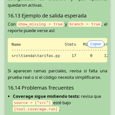
quedaron activas.
16.13 Ejemplo de salida esperada
Con
y
, el
show_missing = true
branch = true
reporte puede verse así:
Copiar
Name                   Stmts   Miss Branch Br
---------------------------------------------
src\tienda\tarifas.py     17      0     12  
Si aparecen ramas parciales, revisa si falta una
prueba real o si el código necesita simplificarse.
16.14 Problemas frecuentes
Coverage sigue midiendo tests:
revisa que
esté bajo
source = ["src"]
.
[tool.coverage.run]