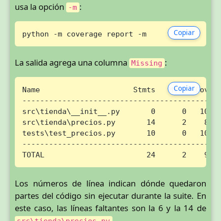
usa la opción
:
-m
Copiar
python -m coverage report -m
La salida agrega una columna
:
Missing
Copiar
Name                     Stmts   Miss  Cover 
---------------------------------------------
src\tienda\__init__.py       0      0   100%

src\tienda\precios.py       14      2    86% 
tests\test_precios.py       10      0   100%

---------------------------------------------
TOTAL                       24      2    92%
Los números de línea indican dónde quedaron
partes del código sin ejecutar durante la suite. En
este caso, las líneas faltantes son la 6 y la 14 de
.
src\tienda\precios.py