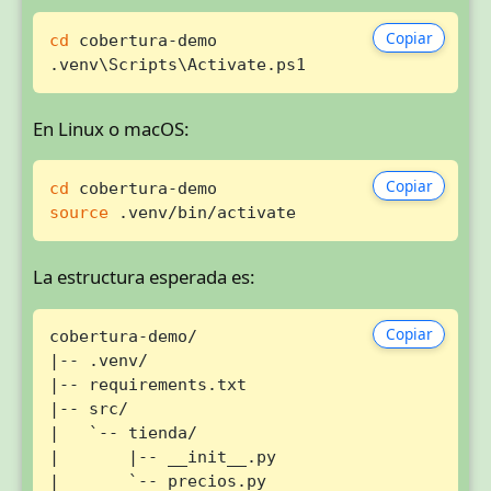
Copiar
cd
 cobertura-demo

.venv\Scripts\Activate.ps1
En Linux o macOS:
Copiar
cd
source
 .venv/bin/activate
La estructura esperada es:
Copiar
cobertura-demo/

|-- .venv/

|-- requirements.txt

|-- src/

|   `-- tienda/

|       |-- __init__.py

|       `-- precios.py
