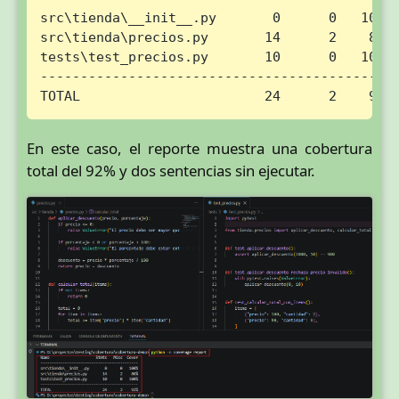
src\tienda\__init__.py       0      0   100%

src\tienda\precios.py       14      2    86%

tests\test_precios.py       10      0   100%

--------------------------------------------

TOTAL                       24      2    92%
En este caso, el reporte muestra una cobertura
total del 92% y dos sentencias sin ejecutar.