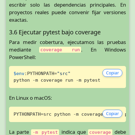
escribir solo las dependencias principales. En
proyectos reales puede convenir fijar versiones
exactas.
3.6 Ejecutar pytest bajo coverage
Para medir cobertura, ejecutamos las pruebas
mediante
. En Windows
coverage run
PowerShell:
Copiar
$env
:PYTHONPATH=
"src"
python -m coverage run -m pytest
En Linux o macOS:
Copiar
PYTHONPATH=src python -m coverage run -m pyt
La parte
indica que
debe
-m pytest
coverage