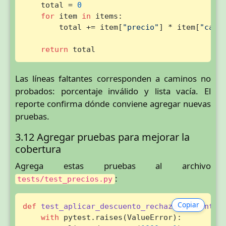
    total = 
0
for
 item 
in
 items:

        total += item[
"precio"
] * item[
"cant
return
 total
Las líneas faltantes corresponden a caminos no
probados: porcentaje inválido y lista vacía. El
reporte confirma dónde conviene agregar nuevas
pruebas.
3.12 Agregar pruebas para mejorar la
cobertura
Agrega estas pruebas al archivo
:
tests/test_precios.py
Copiar
def
test_aplicar_descuento_rechaza_porcentaj
with
 pytest.raises(ValueError):
