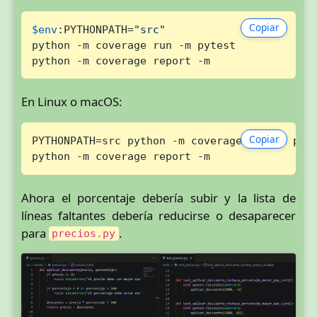
Copiar
$env
:PYTHONPATH=
"src"
python -m coverage run -m pytest

python -m coverage report -m
En Linux o macOS:
Copiar
PYTHONPATH=src python -m coverage run -m pyte
python -m coverage report -m
Ahora el porcentaje debería subir y la lista de
líneas faltantes debería reducirse o desaparecer
para
.
precios.py