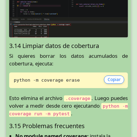
3.14 Limpiar datos de cobertura
Si quieres borrar los datos acumulados de
cobertura, ejecuta:
Copiar
python -m coverage erase
Esto elimina el archivo
. Luego puedes
.coverage
volver a medir desde cero ejecutando
python -m
.
coverage run -m pytest
3.15 Problemas frecuentes
No module named coverage:
instala la