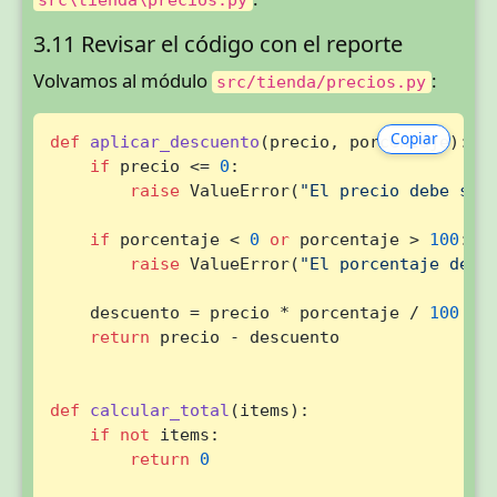
3.11 Revisar el código con el reporte
Volvamos al módulo
:
src/tienda/precios.py
Copiar
def
aplicar_descuento
(
precio, porcentaje
):

if
 precio <= 
0
:

raise
 ValueError(
"El precio debe ser
if
 porcentaje < 
0
or
 porcentaje > 
100
:

raise
 ValueError(
"El porcentaje debe
    descuento = precio * porcentaje / 
100
return
 precio - descuento

def
calcular_total
(
items
):

if
not
 items:

return
0