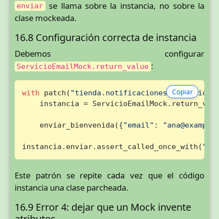
se llama sobre la instancia, no sobre la
enviar
clase mockeada.
16.8 Configuración correcta de instancia
Debemos configurar
:
ServicioEmailMock.return_value
Copiar
with
 patch(
"tienda.notificaciones.ServicioEm
    instancia = ServicioEmailMock.return_valu
    enviar_bienvenida({
"email"
: 
"ana@example
instancia.enviar.assert_called_once_with(
"an
Este patrón se repite cada vez que el código
instancia una clase parcheada.
16.9 Error 4: dejar que un Mock invente
atributos