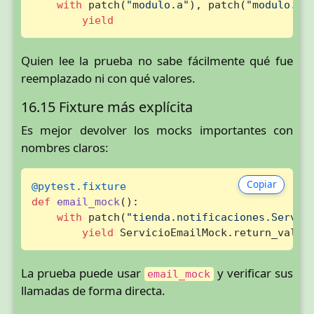
with
 patch(
"modulo.a"
), patch(
"modulo.b"
yield
Quien lee la prueba no sabe fácilmente qué fue
reemplazado ni con qué valores.
16.15 Fixture más explícita
Es mejor devolver los mocks importantes con
nombres claros:
Copiar
@pytest.fixture
def
email_mock
():

with
 patch(
"tienda.notificaciones.Servic
yield
 ServicioEmailMock.return_value
La prueba puede usar
y verificar sus
email_mock
llamadas de forma directa.