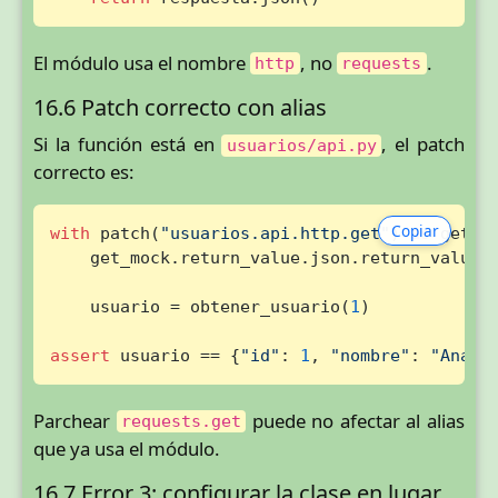
El módulo usa el nombre
, no
.
http
requests
16.6 Patch correcto con alias
Si la función está en
, el patch
usuarios/api.py
correcto es:
Copiar
with
 patch(
"usuarios.api.http.get"
) 
as
 get_mo
    get_mock.return_value.json.return_value 
    usuario = obtener_usuario(
1
)

assert
 usuario == {
"id"
: 
1
, 
"nombre"
: 
"Ana"
}
Parchear
puede no afectar al alias
requests.get
que ya usa el módulo.
16.7 Error 3: configurar la clase en lugar