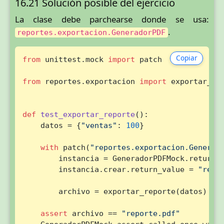
16.21 Solución posible del ejercicio
La clase debe parchearse donde se usa:
.
reportes.exportacion.GeneradorPDF
Copiar
from
 unittest.mock 
import
 patch

from
 reportes.exportacion 
import
 exportar_rep
def
test_exportar_reporte
():

    datos = {
"ventas"
: 
100
}

with
 patch(
"reportes.exportacion.Generad
        instancia = GeneradorPDFMock.return_v
        instancia.crear.return_value = 
"repo
        archivo = exportar_reporte(datos)

assert
 archivo == 
"reporte.pdf"