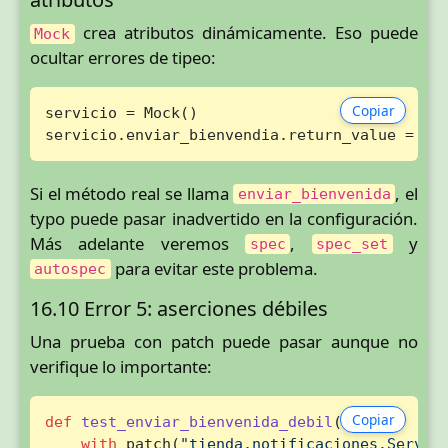
crea atributos dinámicamente. Eso puede
Mock
ocultar errores de tipeo:
Copiar
servicio = Mock()

servicio.enviar_bienvendia.return_value = 
Tr
Si el método real se llama
, el
enviar_bienvenida
typo puede pasar inadvertido en la configuración.
Más adelante veremos
,
y
spec
spec_set
para evitar este problema.
autospec
16.10 Error 5: aserciones débiles
Una prueba con patch puede pasar aunque no
verifique lo importante:
Copiar
def
test_enviar_bienvenida_debil
():

with
 patch(
"tienda.notificaciones.Servic