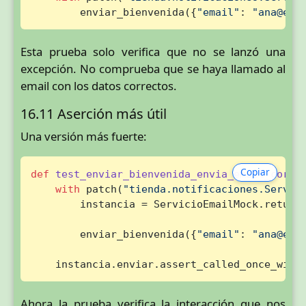
        enviar_bienvenida({
"email"
: 
"ana@exa
Esta prueba solo verifica que no se lanzó una
excepción. No comprueba que se haya llamado al
email con los datos correctos.
16.11 Aserción más útil
Una versión más fuerte:
Copiar
def
test_enviar_bienvenida_envia_email_corre
with
 patch(
"tienda.notificaciones.Servic
        instancia = ServicioEmailMock.return_
        enviar_bienvenida({
"email"
: 
"ana@exa
    instancia.enviar.assert_called_once_with
Ahora la prueba verifica la interacción que nos