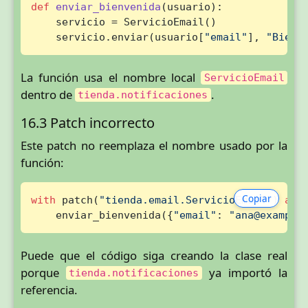
def
enviar_bienvenida
(
usuario
):

    servicio = ServicioEmail()

    servicio.enviar(usuario[
"email"
], 
"Bienv
La función usa el nombre local
ServicioEmail
dentro de
.
tienda.notificaciones
16.3 Patch incorrecto
Este patch no reemplaza el nombre usado por la
función:
Copiar
with
 patch(
"tienda.email.ServicioEmail"
) 
as
 
    enviar_bienvenida({
"email"
: 
"ana@example
Puede que el código siga creando la clase real
porque
ya importó la
tienda.notificaciones
referencia.