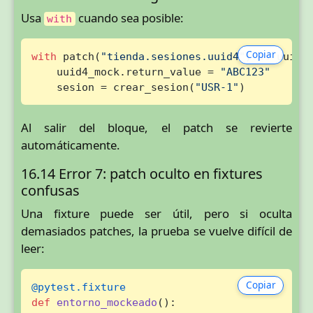
Usa
cuando sea posible:
with
Copiar
with
 patch(
"tienda.sesiones.uuid4"
) 
as
 uuid4_
    uuid4_mock.return_value = 
"ABC123"
    sesion = crear_sesion(
"USR-1"
)
Al salir del bloque, el patch se revierte
automáticamente.
16.14 Error 7: patch oculto en fixtures
confusas
Una fixture puede ser útil, pero si oculta
demasiados patches, la prueba se vuelve difícil de
leer:
Copiar
@pytest.fixture
def
entorno_mockeado
():
