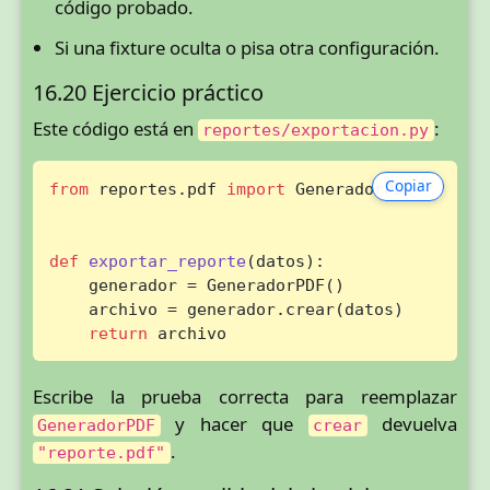
código probado.
Si una fixture oculta o pisa otra configuración.
16.20 Ejercicio práctico
Este código está en
:
reportes/exportacion.py
Copiar
from
 reportes.pdf 
import
 GeneradorPDF

def
exportar_reporte
(
datos
):

    generador = GeneradorPDF()

    archivo = generador.crear(datos)

return
 archivo
Escribe la prueba correcta para reemplazar
y hacer que
devuelva
GeneradorPDF
crear
.
"reporte.pdf"