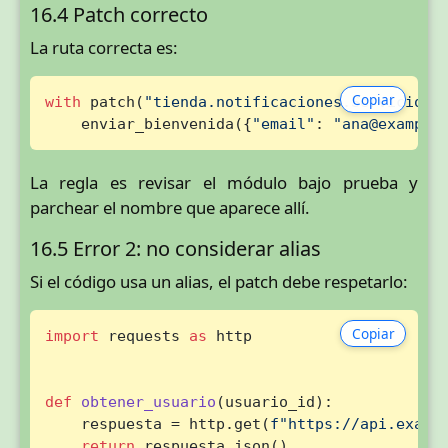
16.4 Patch correcto
La ruta correcta es:
Copiar
with
 patch(
"tienda.notificaciones.ServicioEm
    enviar_bienvenida({
"email"
: 
"ana@example
La regla es revisar el módulo bajo prueba y
parchear el nombre que aparece allí.
16.5 Error 2: no considerar alias
Si el código usa un alias, el patch debe respetarlo:
Copiar
import
 requests 
as
 http

def
obtener_usuario
(
usuario_id
):

    respuesta = http.get(
f"https://api.examp
return
 respuesta.json()