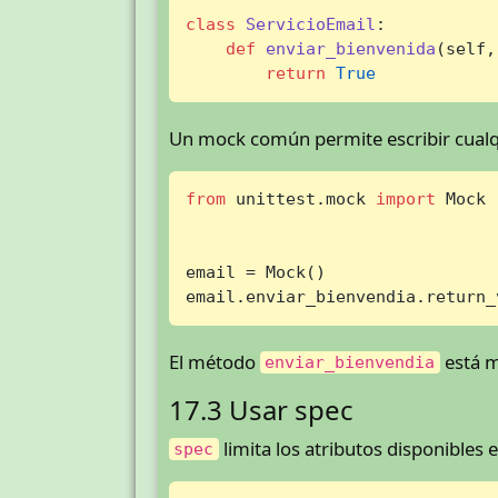
class
ServicioEmail
:

def
enviar_bienvenida
(
self,
return
True
Un mock común permite escribir cualqu
from
 unittest.mock 
import
 Mock

email = Mock()

email.enviar_bienvendia.return_
El método
está m
enviar_bienvendia
17.3 Usar spec
limita los atributos disponibles 
spec