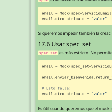
email = Mock(spec=ServicioEmail)
email.otro_atributo = 
"valor"
Si queremos impedir también la creac
17.6 Usar spec_set
es más estricto. No permite 
spec_set
email = Mock(spec_set=ServicioEm
email.enviar_bienvenida.return_
# Esto falla:
email.otro_atributo = 
"valor"
Es útil cuando queremos que el mock s