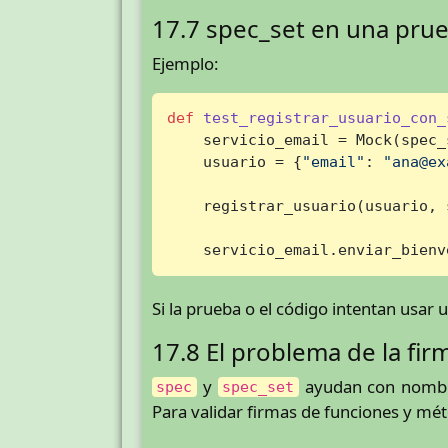
17.7 spec_set en una pru
Ejemplo:
def
test_registrar_usuario_con_
    servicio_email = Mock(spec_
    usuario = {
"email"
: 
"ana@ex
    registrar_usuario(usuario, 
    servicio_email.enviar_bienv
Si la prueba o el código intentan usar
17.8 El problema de la fir
y
ayudan con nombre
spec
spec_set
Para validar firmas de funciones y m