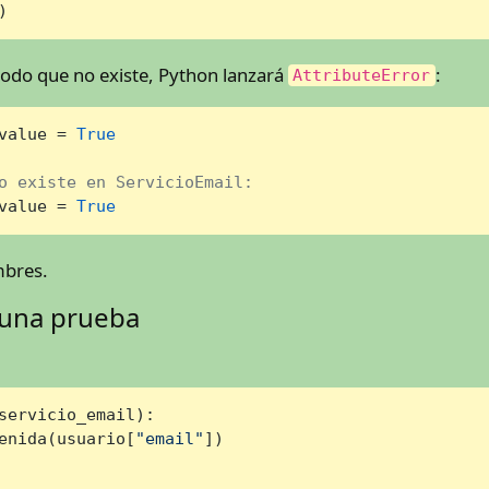
)
odo que no existe, Python lanzará
:
AttributeError
value = 
True
o existe en ServicioEmail:
value = 
True
mbres.
 una prueba
servicio_email
):

enida(usuario[
"email"
])
