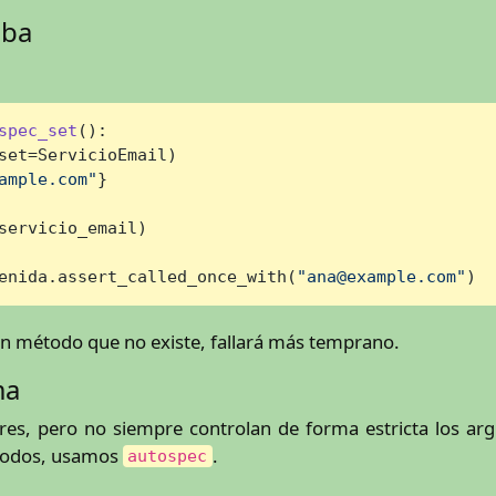
eba
spec_set
():

set=ServicioEmail)

ample.com"
}

servicio_email)

enida.assert_called_once_with(
"ana@example.com"
)
 un método que no existe, fallará más temprano.
ma
s, pero no siempre controlan de forma estricta los arg
étodos, usamos
.
autospec