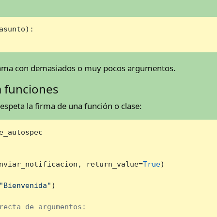
asunto
):

llama con demasiados o muy pocos argumentos.
a funciones
speta la firma de una función o clase:
e_autospec

nviar_notificacion, return_value=
True
)

"Bienvenida"
)

recta de argumentos: