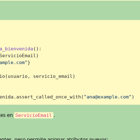
a_bienvenida
():

ServicioEmail)

ample.com"
}

io(usuario, servicio_email)

enida.assert_called_once_with(
"ana@example.com"
)
tes en
.
ServicioEmail
tentes, pero permite asignar atributos nuevos: