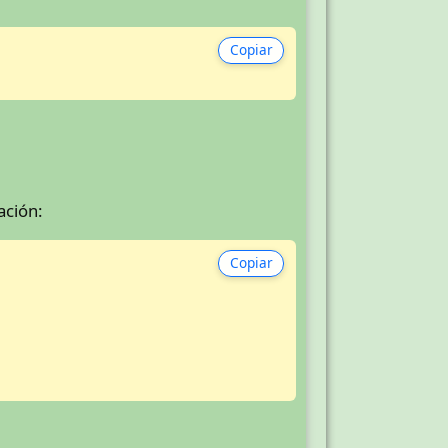
Copiar
ación:
Copiar