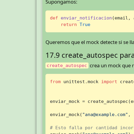
Supongamos:
def
enviar_notificacion
(
email, 
return
True
Queremos que el mock detecte si se 
17.9 create_autospec par
crea un mock que re
create_autospec
from
 unittest.mock 
import
 creat
enviar_mock = create_autospec(e
enviar_mock(
"ana@example.com"
, 
# Esto falla por cantidad incor