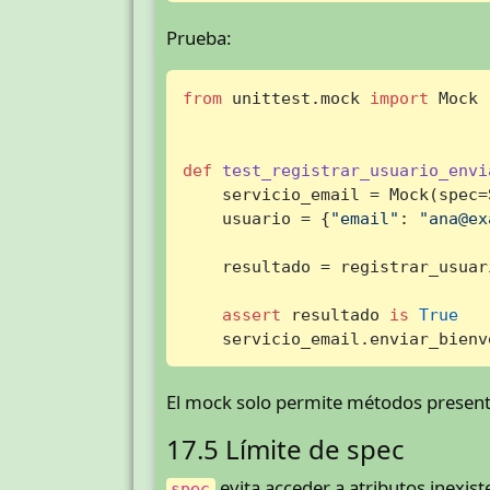
Prueba:
from
 unittest.mock 
import
 Mock

def
test_registrar_usuario_envi
    servicio_email = Mock(spec=
    usuario = {
"email"
: 
"ana@ex
    resultado = registrar_usuar
assert
 resultado 
is
True
    servicio_email.enviar_bienv
El mock solo permite métodos presen
17.5 Límite de spec
evita acceder a atributos inexis
spec