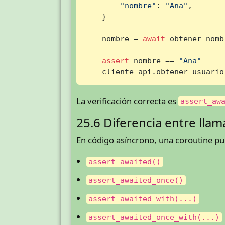
"nombre"
: 
"Ana"
,

    }

    nombre = 
await
 obtener_nomb
assert
 nombre == 
"Ana"
    cliente_api.obtener_usuario
La verificación correcta es
assert_aw
25.6 Diferencia entre lla
En código asíncrono, una coroutine p
assert_awaited()
assert_awaited_once()
assert_awaited_with(...)
assert_awaited_once_with(...)