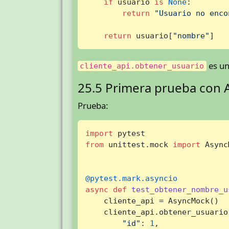
if
 usuario 
is
None
:

return
"Usuario no enco
return
 usuario[
"nombre"
]
es un
cliente_api.obtener_usuario
25.5 Primera prueba con
Prueba:
import
from
 unittest.mock 
import
 Async
@pytest.mark.asyncio
async
def
test_obtener_nombre_u
    cliente_api = AsyncMock()

    cliente_api.obtener_usuario
"id"
: 
1
,
