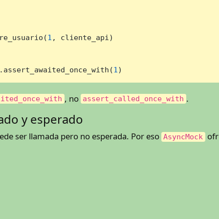
re_usuario(
1
, cliente_api)

.assert_awaited_once_with(
1
)
, no
.
aited_once_with
assert_called_once_with
mado y esperado
uede ser llamada pero no esperada. Por eso
ofr
AsyncMock