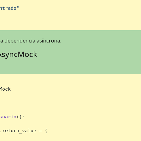
ntrado"
a dependencia asíncrona.
 AsyncMock
Mock

suario
():

.return_value = {
