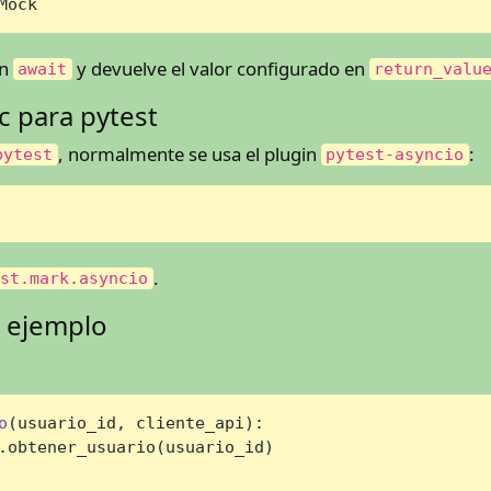
Mock
on
y devuelve el valor configurado en
await
return_valu
c para pytest
, normalmente se usa el plugin
:
pytest
pytest-asyncio
.
est.mark.asyncio
e ejemplo
o
(
usuario_id, cliente_api
):

.obtener_usuario(usuario_id)
