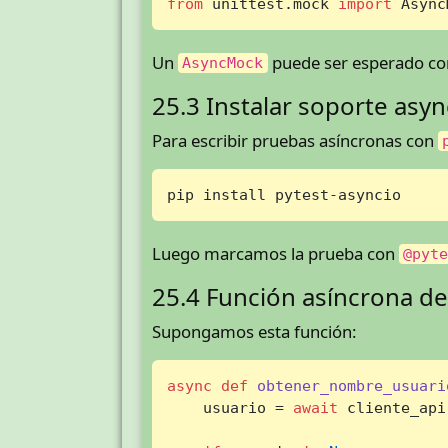
from
 unittest.mock 
import
 Async
Un
puede ser esperado c
AsyncMock
25.3 Instalar soporte asyn
Para escribir pruebas asíncronas con
pip install pytest-asyncio
Luego marcamos la prueba con
@pyt
25.4 Función asíncrona d
Supongamos esta función:
async
def
obtener_nombre_usuari
    usuario = 
await
 cliente_api