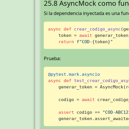
25.8 AsyncMock como fun
Si la dependencia inyectada es una fun
async
def
crear_codigo_async
(
ge
    token = 
await
 generar_token(
return
f"COD-
{token}
"
Prueba:
@pytest.mark.asyncio
async
def
test_crear_codigo_asy
    generar_token = AsyncMock(r
    codigo = 
await
 crear_codigo
assert
 codigo == 
"COD-ABC12
    generar_token.assert_awaite