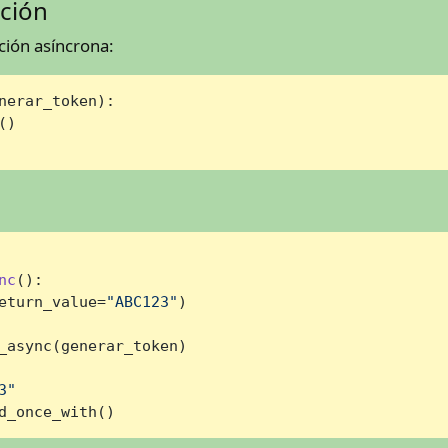
ción
ción asíncrona:
nerar_token
):

)

nc
():

eturn_value=
"ABC123"
)

_async(generar_token)

3"
d_once_with()