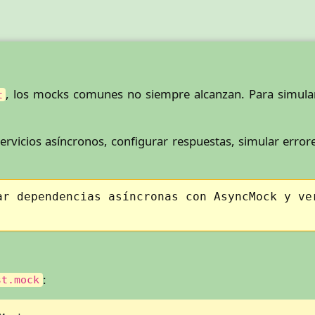
, los mocks comunes no siempre alcanzan. Para simular
t
vicios asíncronos, configurar respuestas, simular errore
ar dependencias asíncronas con AsyncMock y ve
:
st.mock