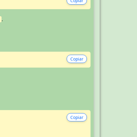
Copiar
.
e
Copiar
Copiar