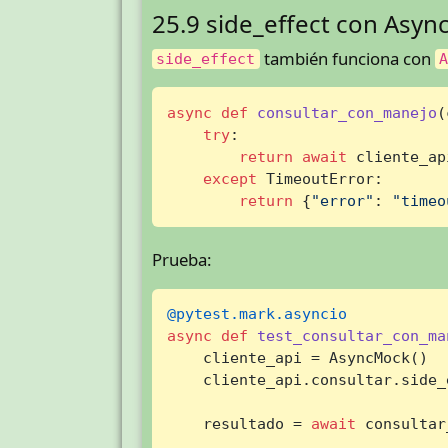
25.9 side_effect con Asy
también funciona con
side_effect
async
def
consultar_con_manejo
(
try
:

return
await
 cliente_ap
except
 TimeoutError:

return
 {
"error"
: 
"timeo
Prueba:
@pytest.mark.asyncio
async
def
test_consultar_con_ma
    cliente_api = AsyncMock()

    cliente_api.consultar.side_
    resultado = 
await
 consultar