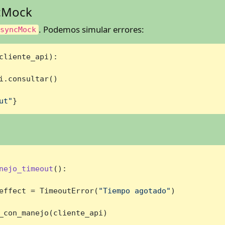
ncMock
. Podemos simular errores:
AsyncMock
cliente_api
):

i.consultar()

ut"
}
nejo_timeout
():

effect = TimeoutError(
"Tiempo agotado"
)

_con_manejo(cliente_api)
