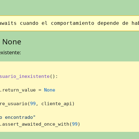
awaits cuando el comportamiento depende de ha
e None
xistente:
suario_inexistente
():

.return_value = 
None
re_usuario(
99
, cliente_api)

o encontrado"
.assert_awaited_once_with(
99
)