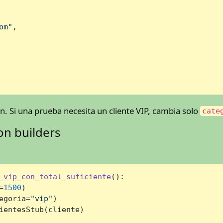
om"
,

n. Si una prueba necesita un cliente VIP, cambia solo
cate
on builders
_vip_con_total_suficiente
():

=
1500
)

egoria=
"vip"
)

ientesStub(cliente)
