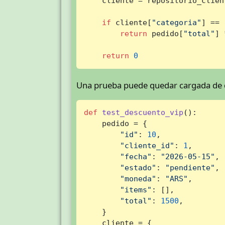
    cliente = repositorio_clien
if
 cliente[
"categoria"
] == 
return
 pedido[
"total"
] 
return
0
Una prueba puede quedar cargada de d
def
test_descuento_vip
():

    pedido = {

"id"
: 
10
,

"cliente_id"
: 
1
,

"fecha"
: 
"2026-05-15"
,

"estado"
: 
"pendiente"
,

"moneda"
: 
"ARS"
,

"items"
: [],

"total"
: 
1500
,

    }

    cliente = {
