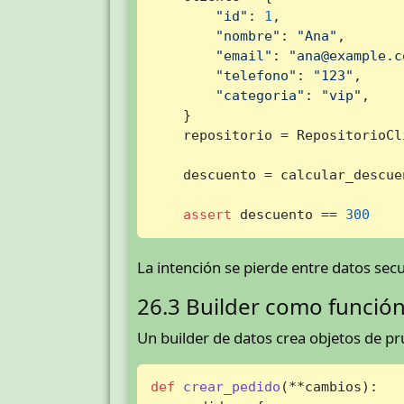
"id"
: 
1
,

"nombre"
: 
"Ana"
,

"email"
: 
"ana@example.c
"telefono"
: 
"123"
,

"categoria"
: 
"vip"
,

    }

    repositorio = RepositorioCl
    descuento = calcular_descue
assert
 descuento == 
300
La intención se pierde entre datos sec
26.3 Builder como funció
Un builder de datos crea objetos de pr
def
crear_pedido
(
**cambios
):
