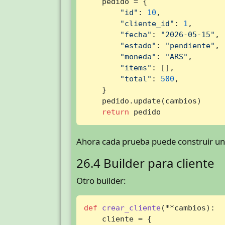
    pedido = {

"id"
: 
10
,

"cliente_id"
: 
1
,

"fecha"
: 
"2026-05-15"
,

"estado"
: 
"pendiente"
,

"moneda"
: 
"ARS"
,

"items"
: [],

"total"
: 
500
,

    }

    pedido.update(cambios)

return
 pedido
Ahora cada prueba puede construir un 
26.4 Builder para cliente
Otro builder:
def
crear_cliente
(
**cambios
):

    cliente = {
