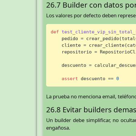
26.7 Builder con datos por
Los valores por defecto deben represen
def
test_cliente_vip_sin_total_
    pedido = crear_pedido(total
    cliente = crear_cliente(cat
    repositorio = RepositorioCl
    descuento = calcular_descue
assert
 descuento == 
0
La prueba no menciona email, teléfon
26.8 Evitar builders dema
Un builder debe simplificar, no ocult
engañosa.