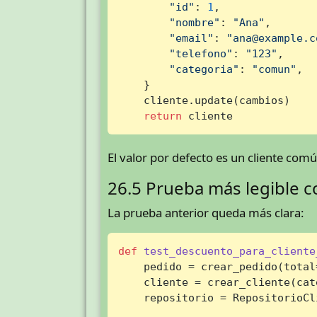
"id"
: 
1
,

"nombre"
: 
"Ana"
,

"email"
: 
"ana@example.c
"telefono"
: 
"123"
,

"categoria"
: 
"comun"
,

    }

    cliente.update(cambios)

return
 cliente
El valor por defecto es un cliente comú
26.5 Prueba más legible c
La prueba anterior queda más clara:
def
test_descuento_para_cliente
    pedido = crear_pedido(total
    cliente = crear_cliente(cat
    repositorio = RepositorioCl