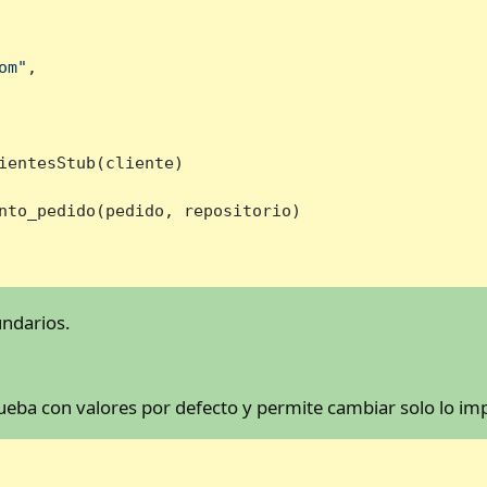
om"
,

ientesStub(cliente)

nto_pedido(pedido, repositorio)

undarios.
n
ueba con valores por defecto y permite cambiar solo lo im