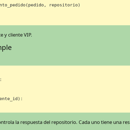
nto_pedido(pedido, repositorio)

e y cliente VIP.
mple
:

ente_id
):

controla la respuesta del repositorio. Cada uno tiene una re