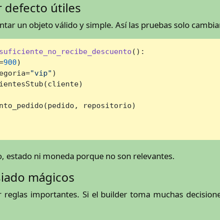
 defecto útiles
tar un objeto válido y simple. Así las pruebas solo cambia
suficiente_no_recibe_descuento
():

=
900
)

egoria=
"vip"
)

ientesStub(cliente)

nto_pedido(pedido, repositorio)

o, estado ni moneda porque no son relevantes.
siado mágicos
ar reglas importantes. Si el builder toma muchas decisione