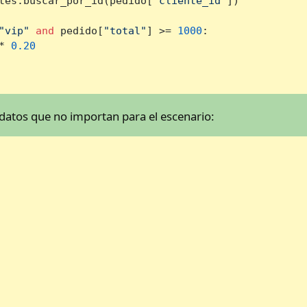
tes.buscar_por_id(pedido[
"cliente_id"
])

"vip"
and
 pedido[
"total"
] >= 
1000
:

* 
0.20
atos que no importan para el escenario: