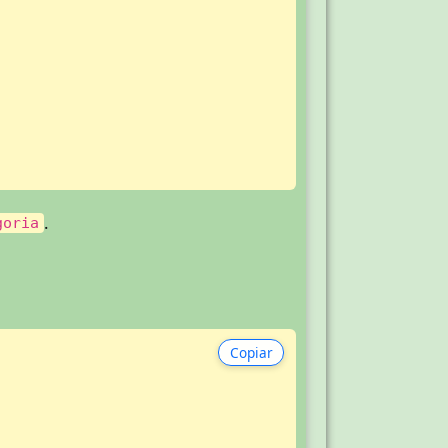
.
goria
Copiar