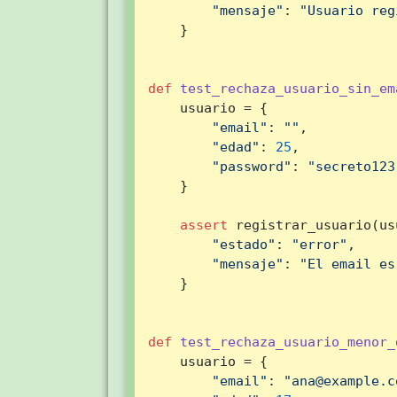
"mensaje"
: 
"Usuario reg
    }

def
test_rechaza_usuario_sin_em
    usuario = {

"email"
: 
""
,

"edad"
: 
25
,

"password"
: 
"secreto123
    }

assert
 registrar_usuario(us
"estado"
: 
"error"
,

"mensaje"
: 
"El email es
    }

def
test_rechaza_usuario_menor_
    usuario = {

"email"
: 
"ana@example.c