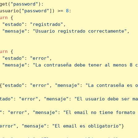
get(
"password"
):

usuario[
"password"
]) >= 
8
:

urn
 {

"estado"
: 
"registrado"
,

"mensaje"
: 
"Usuario registrado correctamente"
,

urn
 {

"estado"
: 
"error"
,

"mensaje"
: 
"La contraseña debe tener al menos 8 c
{
"estado"
: 
"error"
, 
"mensaje"
: 
"La contraseña es o
tado"
: 
"error"
, 
"mensaje"
: 
"El usuario debe ser ma
"
: 
"error"
, 
"mensaje"
: 
"El email no tiene formato 
error"
, 
"mensaje"
: 
"El email es obligatorio"
}
