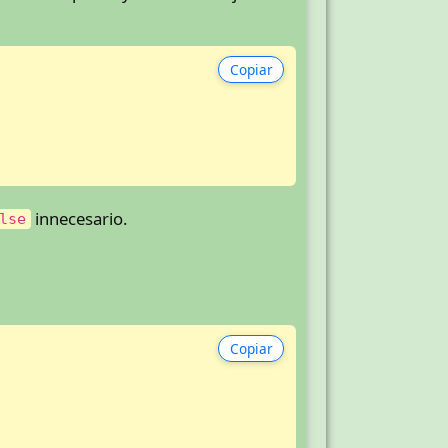
Copiar
innecesario.
lse
Copiar