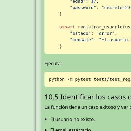
"edad"
: 
17
,

"password"
: 
"secreto123
    }

assert
 registrar_usuario(us
"estado"
: 
"error"
,

"mensaje"
: 
"El usuario 
    }
Ejecuta:
python -m pytest tests/test_reg
10.5 Identificar los casos 
La función tiene un caso exitoso y var
El usuario no existe.
El email está vacío.