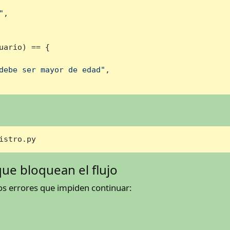
"
,

uario) == {

debe ser mayor de edad"
,

istro.py
que bloquean el flujo
ios errores que impiden continuar: