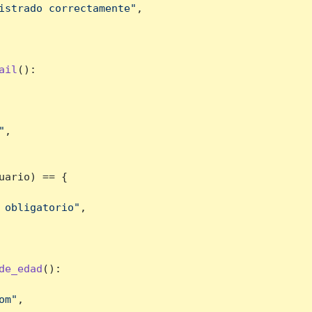
istrado correctamente"
,

ail
():

"
,

uario) == {

 obligatorio"
,

de_edad
():

om"
,
