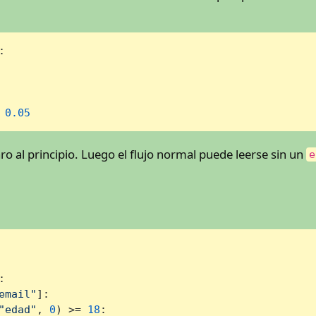
:

 
0.05
ro al principio. Luego el flujo normal puede leerse sin un
e
:

email"
]:

"edad"
, 
0
) >= 
18
:
