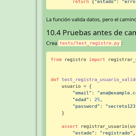
return
 {
"estado"
: 
"erro
La función valida datos, pero el camin
10.4 Pruebas antes de ca
Crea
:
tests/test_registro.py
from
 registro 
import
 registrar_
def
test_registra_usuario_valid
    usuario = {

"email"
: 
"ana@example.c
"edad"
: 
25
,

"password"
: 
"secreto123
    }

assert
 registrar_usuario(us
"estado"
: 
"registrado"
,
