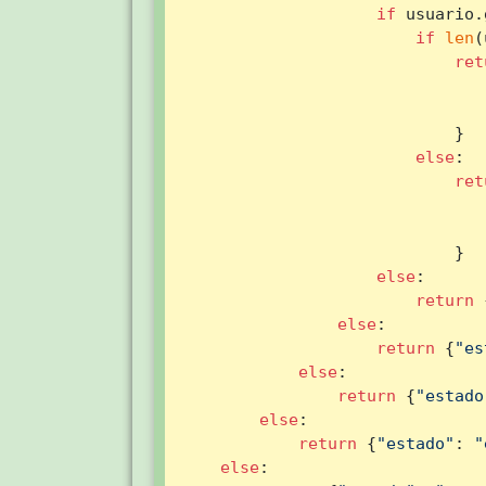
if
 usuario.
if
len
(
ret
                            }

else
:

ret
                            }

else
:

return
 
else
:

return
 {
"es
else
:

return
 {
"estado
else
:

return
 {
"estado"
: 
"
else
:
