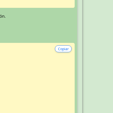
ión.
Copiar