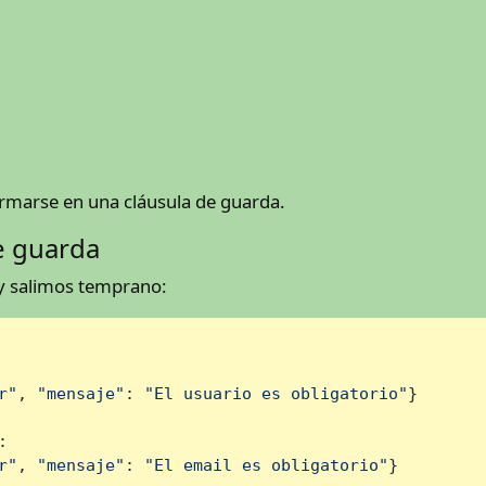
rmarse en una cláusula de guarda.
e guarda
y salimos temprano:
r"
, 
"mensaje"
: 
"El usuario es obligatorio"
}

:

r"
, 
"mensaje"
: 
"El email es obligatorio"
}
