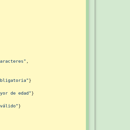
aracteres"
,

bligatoria"
}

yor de edad"
}

válido"
}
