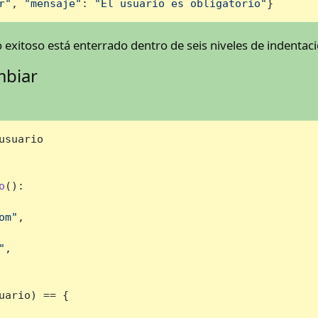
r"
, 
"mensaje"
: 
"El usuario es obligatorio"
}
o exitoso está enterrado dentro de seis niveles de indentac
mbiar
usuario

o
():

om"
,

"
,

uario) == {
