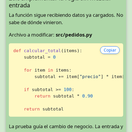
entrada
La función sigue recibiendo datos ya cargados. No
sabe de dónde vinieron.
Archivo a modificar:
src/pedidos.py
Copiar
def
calcular_total
(
items
):

    subtotal = 
0
for
 item 
in
 items:

        subtotal += item[
"precio"
] * item[
"c
if
 subtotal >= 
100
:

return
 subtotal * 
0.90
return
 subtotal
La prueba guía el cambio de negocio. La entrada y