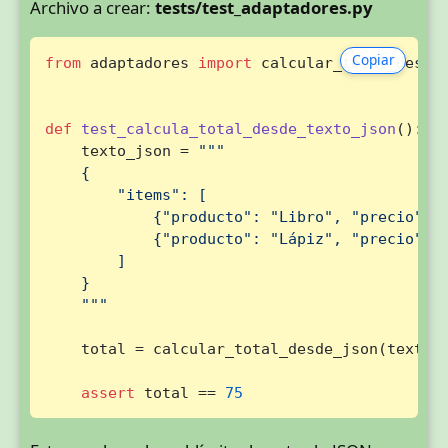
Archivo a crear:
tests/test_adaptadores.py
Copiar
from
 adaptadores 
import
 calcular_total_desde_
def
test_calcula_total_desde_texto_json
():

    texto_json = 
"""

    {

        "items": [

            {"producto": "Libro", "precio": 3
            {"producto": "Lápiz", "precio": 5
        ]

    }

    """
    total = calcular_total_desde_json(texto_j
assert
 total == 
75