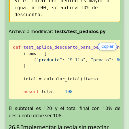
Si el total del pedido es mayor o
igual a 100, se aplica 10% de
descuento.
Archivo a modificar:
tests/test_pedidos.py
Copiar
def
test_aplica_descuento_para_pedidos_grand
    items = [

        {
"producto"
: 
"Silla"
, 
"precio"
: 
60
, 
    ]

    total = calcular_total(items)

assert
 total == 
108
El subtotal es 120 y el total final con 10% de
descuento debe ser 108.
26.8 Implementar la regla sin mezclar