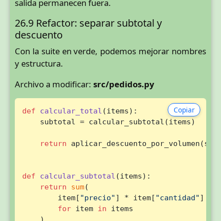
salida permanecen fuera.
26.9 Refactor: separar subtotal y
descuento
Con la suite en verde, podemos mejorar nombres
y estructura.
Archivo a modificar:
src/pedidos.py
Copiar
def
calcular_total
(
items
):

    subtotal = calcular_subtotal(items)

return
 aplicar_descuento_por_volumen(subt
def
calcular_subtotal
(
items
):

return
sum
(

        item[
"precio"
] * item[
"cantidad"
]

for
 item 
in
 items

    )
