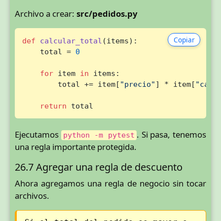
Archivo a crear:
src/pedidos.py
Copiar
def
calcular_total
(
items
):

    total = 
0
for
 item 
in
 items:

        total += item[
"precio"
] * item[
"cant
return
 total
Ejecutamos
. Si pasa, tenemos
python -m pytest
una regla importante protegida.
26.7 Agregar una regla de descuento
Ahora agregamos una regla de negocio sin tocar
archivos.