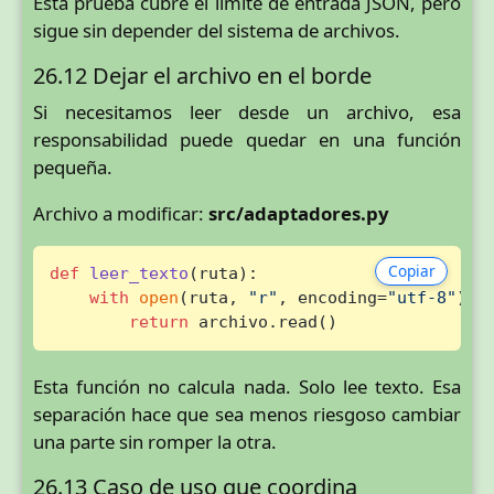
Esta prueba cubre el límite de entrada JSON, pero
sigue sin depender del sistema de archivos.
26.12 Dejar el archivo en el borde
Si necesitamos leer desde un archivo, esa
responsabilidad puede quedar en una función
pequeña.
Archivo a modificar:
src/adaptadores.py
Copiar
def
leer_texto
(
ruta
):

with
open
(ruta, 
"r"
, encoding=
"utf-8"
) 
a
return
 archivo.read()
Esta función no calcula nada. Solo lee texto. Esa
separación hace que sea menos riesgoso cambiar
una parte sin romper la otra.
26.13 Caso de uso que coordina