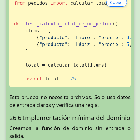
Copiar
from
 pedidos 
import
 calcular_total

def
test_calcula_total_de_un_pedido
():

    items = [

        {
"producto"
: 
"Libro"
, 
"precio"
: 
30
, 
        {
"producto"
: 
"Lápiz"
, 
"precio"
: 
5
, 
"
    ]

    total = calcular_total(items)

assert
 total == 
75
Esta prueba no necesita archivos. Solo usa datos
de entrada claros y verifica una regla.
26.6 Implementación mínima del dominio
Creamos la función de dominio sin entrada o
salida.