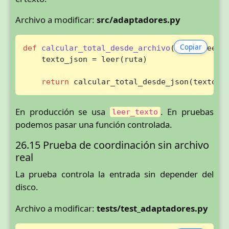
Archivo a modificar:
src/adaptadores.py
Copiar
def
calcular_total_desde_archivo
(
ruta, leer=
    texto_json = leer(ruta)

return
 calcular_total_desde_json(texto_j
En producción se usa
. En pruebas
leer_texto
podemos pasar una función controlada.
26.15 Prueba de coordinación sin archivo
real
La prueba controla la entrada sin depender del
disco.
Archivo a modificar:
tests/test_adaptadores.py