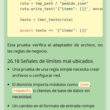
    ruta = tmp_path / 
"pedido.json"
    ruta.write_text(
'{"items": []}'
, encodin
    texto = leer_texto(ruta)

assert
 texto == 
'{"items": []}'
Esta prueba verifica el adaptador de archivo, no
las reglas de negocio.
26.18 Señales de límites mal ubicados
Una prueba de una regla simple necesita crear
archivos o configurar red.
El dominio importa módulos como
,
json
o clientes de base de datos sin
requests
necesidad.
Un cambio en el formato de entrada rompe