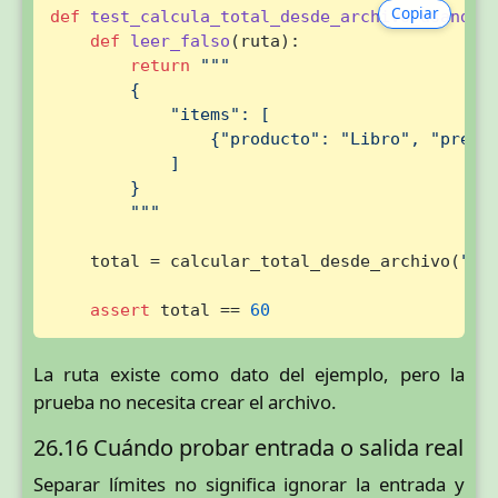
Copiar
def
test_calcula_total_desde_archivo_usando_
def
leer_falso
(
ruta
):

return
"""

        {

            "items": [

                {"producto": "Libro", "precio
            ]

        }

        """
    total = calcular_total_desde_archivo(
"pe
assert
 total == 
60
La ruta existe como dato del ejemplo, pero la
prueba no necesita crear el archivo.
26.16 Cuándo probar entrada o salida real
Separar límites no significa ignorar la entrada y