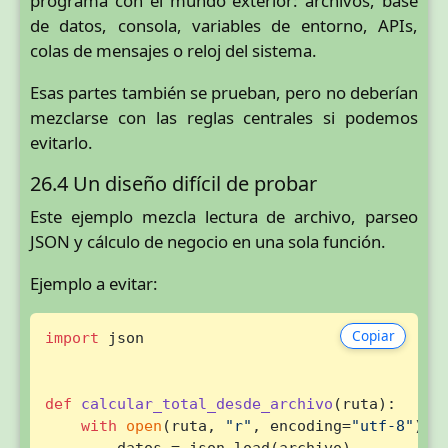
programa con el mundo exterior: archivos, base
de datos, consola, variables de entorno, APIs,
colas de mensajes o reloj del sistema.
Esas partes también se prueban, pero no deberían
mezclarse con las reglas centrales si podemos
evitarlo.
26.4 Un diseño difícil de probar
Este ejemplo mezcla lectura de archivo, parseo
JSON y cálculo de negocio en una sola función.
Ejemplo a evitar:
Copiar
import
 json

def
calcular_total_desde_archivo
(
ruta
):

with
open
(ruta, 
"r"
, encoding=
"utf-8"
) 
a
        datos = json.load(archivo)
