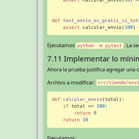
def
test_envio_es_gratis_si_tot
assert
 calcular_envio(
100
) 
Ejecutamos
. La s
python -m pytest
7.11 Implementar lo mínim
Ahora la prueba justifica agregar una 
Archivo a modificar:
src/tienda/env
def
calcular_envio
(
total
):

if
 total >= 
100
:

return
0
return
10
Ejecutamos: