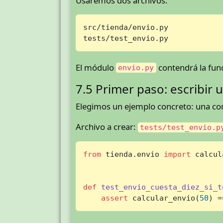
Usaremos dos archivos:
src/tienda/envio.py

tests/test_envio.py
El módulo
contendrá la func
envio.py
7.5 Primer paso: escribir
Elegimos un ejemplo concreto: una c
Archivo a crear:
tests/test_envio.p
from
 tienda.envio 
import
 calcul
def
test_envio_cuesta_diez_si_t
assert
 calcular_envio(
50
) =