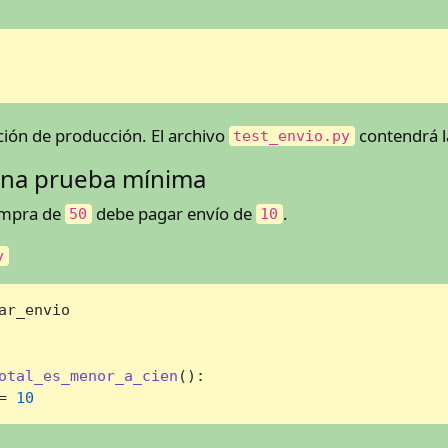
ión de producción. El archivo
contendrá l
test_envio.py
 una prueba mínima
ompra de
debe pagar envío de
.
50
10
y
ar_envio

otal_es_menor_a_cien
():

= 
10