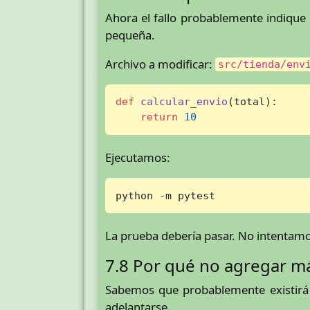
Ahora el fallo probablemente indiqu
pequeña.
Archivo a modificar:
src/tienda/env
def
calcular_envio
(
total
):

return
10
Ejecutamos:
python -m pytest
La prueba debería pasar. No intentamo
7.8 Por qué no agregar má
Sabemos que probablemente existirá u
adelantarse.