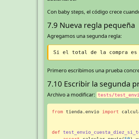
Con baby steps, el código crece cuand
7.9 Nueva regla pequeña
Agregamos una segunda regla:
Si el total de la compra es
Primero escribimos una prueba concre
7.10 Escribir la segunda 
Archivo a modificar:
tests/test_env
from
 tienda.envio 
import
 calcul
def
test_envio_cuesta_diez_si_t
assert
 calcular_envio(
50
) =