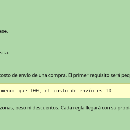
ase.
sita.
costo de envío de una compra. El primer requisito será pe
 menor que 100, el costo de envío es 10.
zonas, peso ni descuentos. Cada regla llegará con su prop