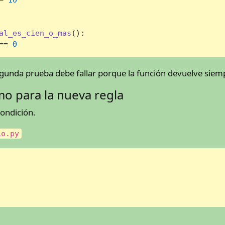
al_es_cien_o_mas
():

== 
0
egunda prueba debe fallar porque la función devuelve sie
o para la nueva regla
condición.
io.py