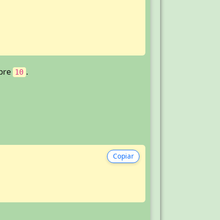
mpre
.
10
Copiar