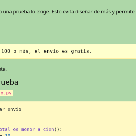
o una prueba lo exige. Esto evita diseñar de más y permite
 100 o más, el envío es gratis.
ta.
prueba
io.py
ar_envio

otal_es_menor_a_cien
():

= 
10