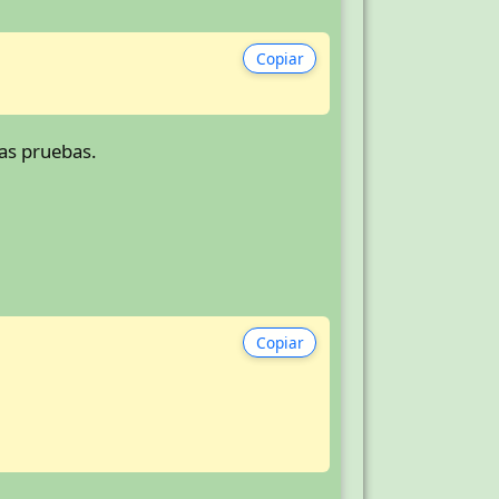
Copiar
as pruebas.
Copiar