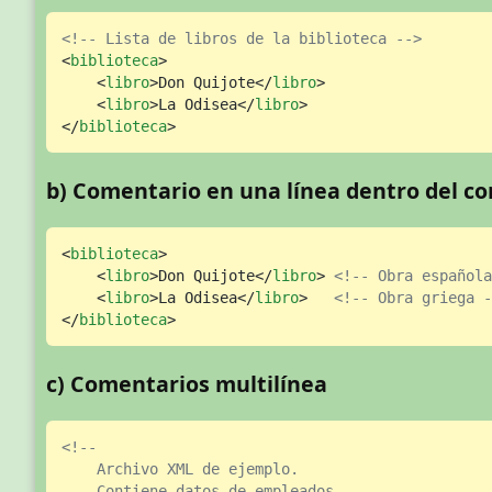
<!-- Lista de libros de la biblioteca -->
<
biblioteca
>
<
libro
>
Don Quijote
</
libro
>
<
libro
>
La Odisea
</
libro
>
</
biblioteca
>
b) Comentario en una línea dentro del c
<
biblioteca
>
<
libro
>
Don Quijote
</
libro
>
<!-- Obra española
<
libro
>
La Odisea
</
libro
>
<!-- Obra griega -
</
biblioteca
>
c) Comentarios multilínea
<!-- 

    Archivo XML de ejemplo.

    Contiene datos de empleados.
