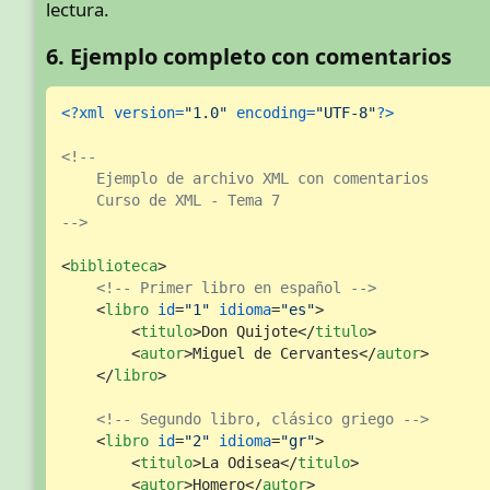
lectura.
6. Ejemplo completo con comentarios
<?xml version=
"1.0"
 encoding=
"UTF-8"
?>
<!-- 

    Ejemplo de archivo XML con comentarios

    Curso de XML - Tema 7

-->
<
biblioteca
>
<!-- Primer libro en español -->
<
libro
id
=
"1"
idioma
=
"es"
>
<
titulo
>
Don Quijote
</
titulo
>
<
autor
>
Miguel de Cervantes
</
autor
>
</
libro
>
<!-- Segundo libro, clásico griego -->
<
libro
id
=
"2"
idioma
=
"gr"
>
<
titulo
>
La Odisea
</
titulo
>
<
autor
>
Homero
</
autor
>