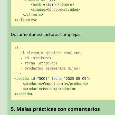
<
nombre
>
Juan
</
nombre
>
<
ciudad
>
Córdoba
</
ciudad
>
</
cliente
>
</
clientes
>
Documentar estructuras complejas:
<!-- 

   El elemento "pedido" contiene:

   - id (atributo)

   - fecha (atributo)

   - productos (elementos hijos)

-->
<
pedido
id
=
"5001"
fecha
=
"2025-09-09"
>
<
producto
>
Computadora
</
producto
>
<
producto
>
Mouse
</
producto
>
</
pedido
>
5. Malas prácticas con comentarios