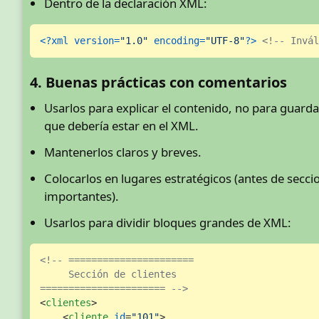
Dentro de la declaración XML:
<?xml version=
"1.0"
 encoding=
"UTF-8"
?>
<!-- Invál
4. Buenas prácticas con comentarios
Usarlos para explicar el contenido, no para guard
que debería estar en el XML.
Mantenerlos claros y breves.
Colocarlos en lugares estratégicos (antes de secci
importantes).
Usarlos para dividir bloques grandes de XML:
<!-- ======================

     Sección de clientes

====================== -->
<
clientes
>
<
cliente
id
=
"101"
>