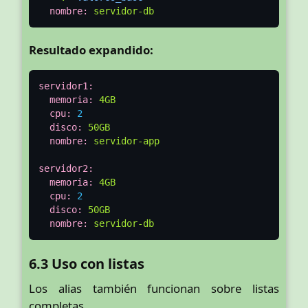
nombre:
servidor-db
Resultado expandido:
servidor1:
memoria:
4GB
cpu:
2
disco:
50GB
nombre:
servidor-app
servidor2:
memoria:
4GB
cpu:
2
disco:
50GB
nombre:
servidor-db
6.3 Uso con listas
Los alias también funcionan sobre listas
completas.