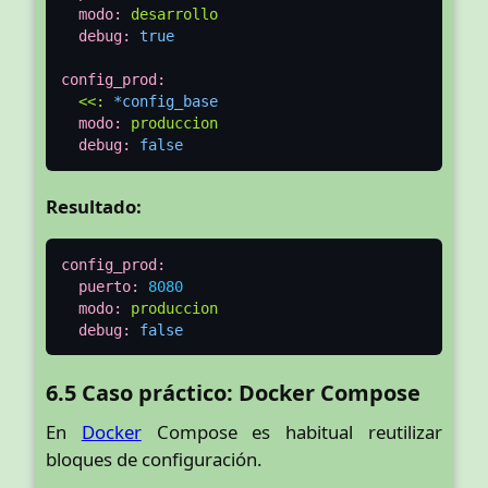
modo:
desarrollo
debug:
true
config_prod:
<<:
*config_base
modo:
produccion
debug:
false
Resultado:
config_prod:
puerto:
8080
modo:
produccion
debug:
false
6.5 Caso práctico: Docker Compose
En
Docker
Compose es habitual reutilizar
bloques de configuración.