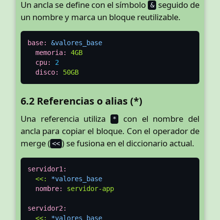
Un ancla se define con el símbolo
seguido de
&
un nombre y marca un bloque reutilizable.
base:
&valores_base
memoria:
4GB
cpu:
2
disco:
50GB
6.2 Referencias o alias (*)
Una referencia utiliza
con el nombre del
*
ancla para copiar el bloque. Con el operador de
merge (
) se fusiona en el diccionario actual.
<<
servidor1:
<<:
*valores_base
nombre:
servidor-app
servidor2:
<<:
*valores_base