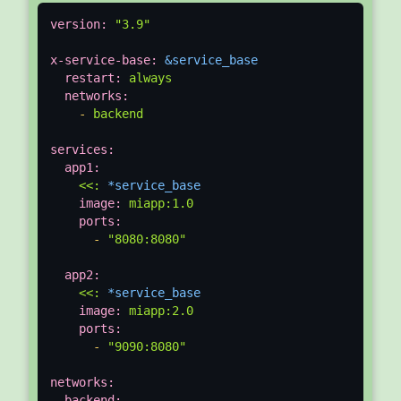
version:
"3.9"
x-service-base:
&service_base
restart:
always
networks:
-
backend
services:
app1:
<<:
*service_base
image:
miapp:1.0
ports:
-
"8080:8080"
app2:
<<:
*service_base
image:
miapp:2.0
ports:
-
"9090:8080"
networks:
backend: