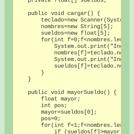
    private float[] sueldos;

    public void cargar() {

        teclado=new Scanner(System.in
        nombres=new String[5];

        sueldos=new float[5];

        for(int f=0;f<nombres.length;
            System.out.print("Ingres
            nombres[f]=teclado.next()
            System.out.print("Ingres
            sueldos[f]=teclado.nextFl
        }

    }

    public void mayorSueldo() {

        float mayor;

        int pos;

        mayor=sueldos[0];

        pos=0;

        for(int f=1;f<nombres.length;
            if (sueldos[f]>mayor) {
