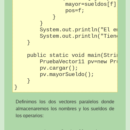
                mayor=sueldos[f];

                pos=f;

            }

        }

        System.out.println("El emple
        System.out.println("Tiene un
    }

    public static void main(String[] 
        PruebaVector11 pv=new PruebaV
        pv.cargar();

        pv.mayorSueldo();

    }

Definimos los dos vectores paralelos donde
almacenaremos los nombres y los sueldos de
los operarios: